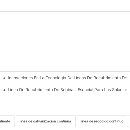
Innovaciones En La Tecnología De Líneas De Recubrimiento De B
Una Línea De Galvanizado En Caliente Continuo De Doble Cuba.
Guía Para Compradores
Línea De Recubrimiento De Bobinas: Esencial Para Las Solucio
aliente
línea de galvanización continua
línea de recocido continuo