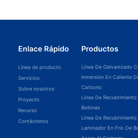
Enlace Rápido
Productos
Línea De Galvanizado C
Línea de producto
Inmersión En Caliente 
Servicios
Carbono
Sobre nosotros
Línea De Recubrimiento
Proyecto
Bobinas
Recurso
Línea De Recubrimient
Contáctenos
Laminador En Frío De B
Acero Al Carbono