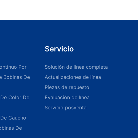
Servicio
ontinuo Por
Solución de línea completa
De Bobinas De
Actualizaciones de línea
Piezas de repuesto
 De Color De
Evaluación de línea
Servicio posventa
o De Caucho
obinas De