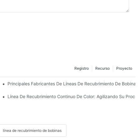
Registro
Recurso
Proyecto
obinas: Qué Ofrecen Los Principales Fabricantes
Principales Fabricantes De Líneas De Recubrimiento De Bobinas
nes Modernas De Procesamiento De Metales
Línea De Recubrimiento Continuo De Color: Agilizando Su Proce
línea de recubrimiento de bobinas