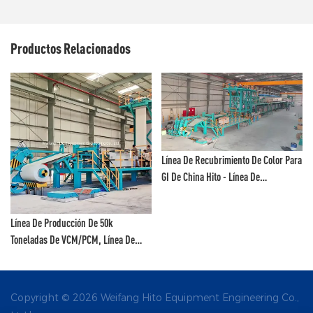
Productos Relacionados
Línea De Recubrimiento De Color Para
GI De China Hito - Línea De
Recubrimiento De Fluoruro De
Polivinilideno Y Línea De Pintura De
Color
Línea De Recubrimiento De Color De
Bobinas De Aluminio, Línea De
Recubrimiento De Fluoruro De
Polivinilideno Weifang Hito
Copyright © 2026 Weifang Hito Equipment Engineering Co.,