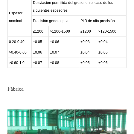
Desviación permitida del grosor en el caso de los
siguientes espesores
Espesor
nominal
Precisión general pt.a
Pt.B de alta precisión
≤1200
>1200-1500
≤1200
>120-1500
0.20-0.40
±0.05
±0.06
±0.03
±0.04
>0.40-0.60
±0.06
±0.07
±0.04
±0.05
>0.60-1.0
±0.07
±0.08
±0.05
±0.06
Fábrica