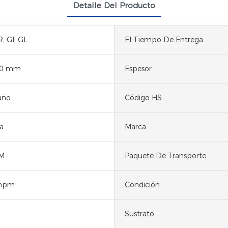
Detalle Del Producto
R, GI, GL
El Tiempo De Entrega
50 mm
Espesor
año
Código HS
a
Marca
M
Paquete De Transporte
mpm
Condición
Sustrato