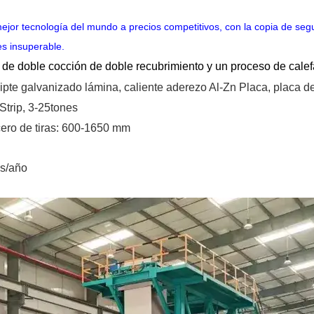
mejor tecnología del mundo a precios competitivos, con la copia de se
s insuperable.
de doble cocción de doble recubrimiento y un proceso de calefac
ipte
galvanizado
lámina,
caliente
aderezo
Al-Zn
Placa, placa d
Strip, 3-25tones
ero de tiras:
600-1650 mm
s/año