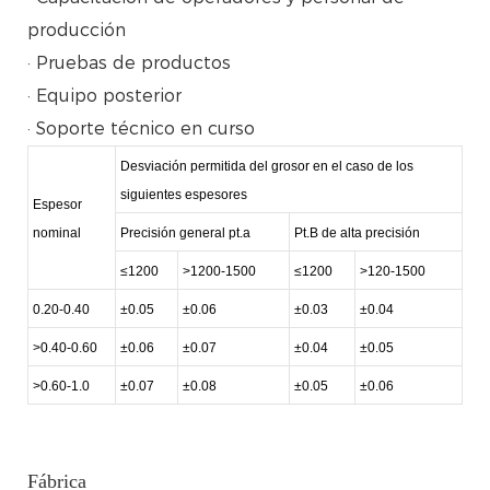
producción
· Pruebas de productos
· Equipo posterior
· Soporte técnico en curso
Desviación permitida del grosor en el caso de los
siguientes espesores
Espesor
nominal
Precisión general pt.a
Pt.B de alta precisión
≤1200
>1200-1500
≤1200
>120-1500
0.20-0.40
±0.05
±0.06
±0.03
±0.04
>0.40-0.60
±0.06
±0.07
±0.04
±0.05
>0.60-1.0
±0.07
±0.08
±0.05
±0.06
Fábrica