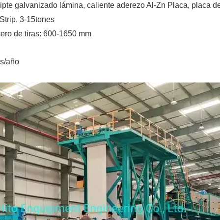
ipte
galvanizado
lámina,
caliente
aderezo
Al-Zn
Placa, placa d
Strip, 3-15tones
ero de tiras:
600-1650 mm
s/año