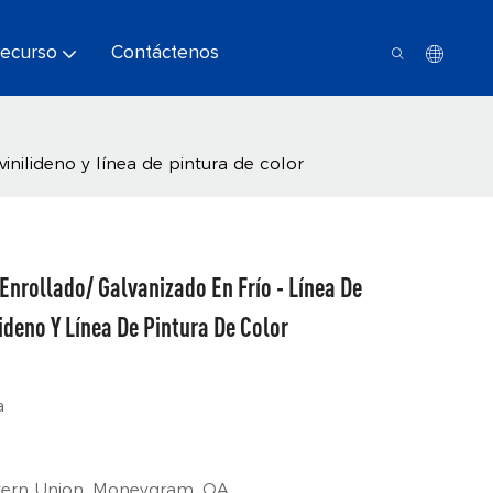
ecurso
Contáctenos
inilideno y línea de pintura de color
nrollado/ Galvanizado En Frío - Línea De
ideno Y Línea De Pintura De Color
a
estern Union, Moneygram, OA