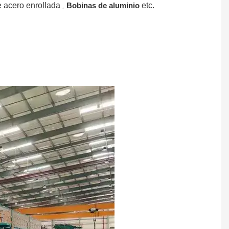
,
e acero enrollada
Bobinas de aluminio
etc.