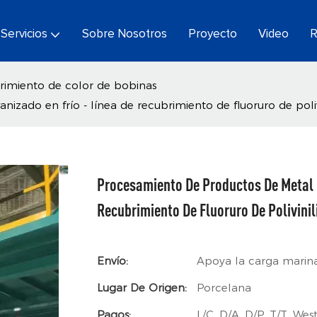
Servicios
Sobre Nosotros
Proyecto
Video
R
rimiento de color de bobinas
zado en frío - línea de recubrimiento de fluoruro de poliv
Procesamiento De Productos De Metal E
Recubrimiento De Fluoruro De Polivinil
Envío:
Apoya la carga marin
Lugar De Origen:
Porcelana
Pagos:
L/C, D/A, D/P, T/T, W