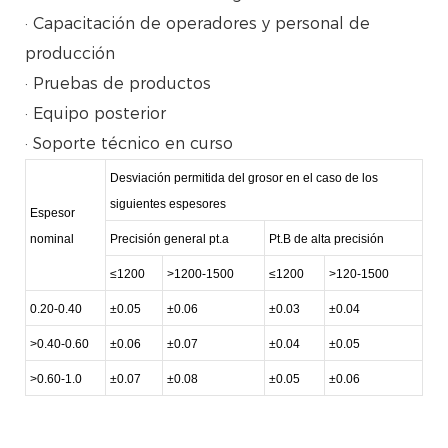
· Capacitación de operadores y personal de
producción
· Pruebas de productos
· Equipo posterior
· Soporte técnico en curso
Desviación permitida del grosor en el caso de los
siguientes espesores
Espesor
nominal
Precisión general pt.a
Pt.B de alta precisión
≤1200
>1200-1500
≤1200
>120-1500
0.20-0.40
±0.05
±0.06
±0.03
±0.04
>0.40-0.60
±0.06
±0.07
±0.04
±0.05
>0.60-1.0
±0.07
±0.08
±0.05
±0.06