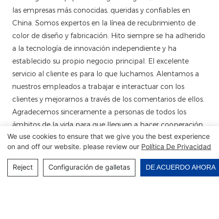
las empresas más conocidas, queridas y confiables en
China. Somos expertos en la línea de recubrimiento de
color de diseño y fabricación. Hito siempre se ha adherido
a la tecnología de innovación independiente y ha
establecido su propio negocio principal. El excelente
servicio al cliente es para lo que luchamos. Alentamos a
nuestros empleados a trabajar e interactuar con los
clientes y mejorarnos a través de los comentarios de ellos.
Agradecemos sinceramente a personas de todos los
ámbitos de la vida para que lleguen a hacer cooperación,
We use cookies to ensure that we give you the best experience
desarrollo común y un futuro mejor.
on and off our website. please review our
Política De Privacidad
Reject
Configuración de galletas
DE ACUERDO AHORA
Ponte En Contacto Con Nosotros