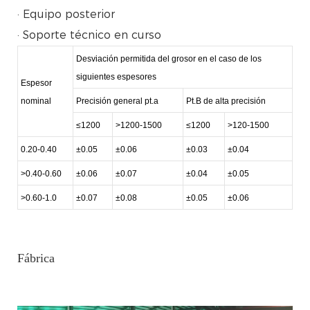
· Equipo posterior
· Soporte técnico en curso
Desviación permitida del grosor en el caso de los
siguientes espesores
Espesor
nominal
Precisión general pt.a
Pt.B de alta precisión
≤1200
>1200-1500
≤1200
>120-1500
0.20-0.40
±0.05
±0.06
±0.03
±0.04
>0.40-0.60
±0.06
±0.07
±0.04
±0.05
>0.60-1.0
±0.07
±0.08
±0.05
±0.06
Fábrica