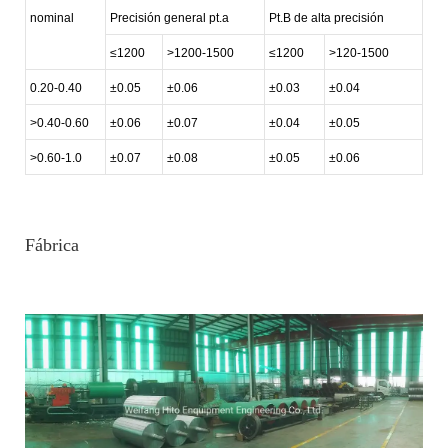
nominal
Precisión general pt.a
Pt.B de alta precisión
≤1200
>1200-1500
≤1200
>120-1500
0.20-0.40
±0.05
±0.06
±0.03
±0.04
>0.40-0.60
±0.06
±0.07
±0.04
±0.05
>0.60-1.0
±0.07
±0.08
±0.05
±0.06
Fábrica