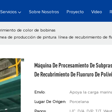
Servicios
Sobre Nosotros
Proyecto
Video
R
rimiento de color de bobinas
a de producción de pintura: línea de recubrimiento de fluo
Máquina De Procesamiento De Subpraso
De Recubrimiento De Fluoruro De Polivi
Envío:
Apoya la carga marin
Lugar De Origen:
Porcelana
Pagos:
L/C, D/A, D/P, T/T, W