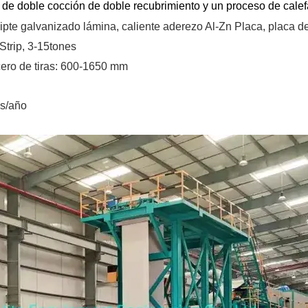
de doble cocción de doble recubrimiento y un proceso de calefac
ipte
galvanizado
lámina,
caliente
aderezo
Al-Zn
Placa, placa d
Strip, 3-15tones
ero de tiras:
600-1650 mm
s/año