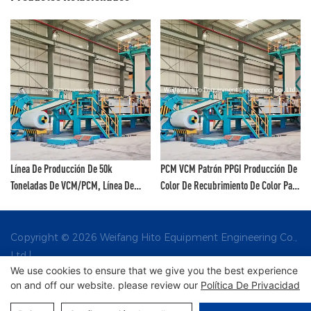
Línea De Producción De 50k
PCM VCM Patrón PPGI Producción De
Toneladas De VCM/PCM, Línea De
Color De Recubrimiento De Color Para
Recubrimiento De Color, Línea De
La Industria Del Aparato Y
Recubrimiento De Pintura, Línea De
Construcción De La Construcción -
Impresión De Color - Línea De
Línea De Recubrimiento De Fluoruro
Copyright © 2026 Weifang Hito Equipment Engineering Co.,
Producción De VCM Y Línea De
De Polivinilideno Y Línea De Pintura
Ltd |
Producción De PCM
De Color
We use cookies to ensure that we give you the best experience
on and off our website. please review our
Política De Privacidad
Mapa del sitio