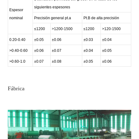
siguientes espesores
Espesor
nominal
Precisión general pt.a
Pt.B de alta precisión
≤1200
>1200-1500
≤1200
>120-1500
0.20-0.40
±0.05
±0.06
±0.03
±0.04
>0.40-0.60
±0.06
±0.07
±0.04
±0.05
>0.60-1.0
±0.07
±0.08
±0.05
±0.06
Fábrica