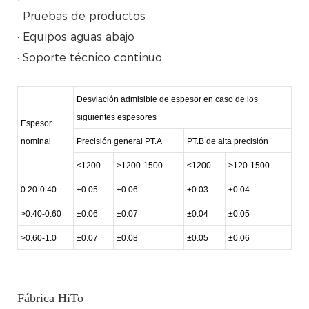
· Pruebas de productos
· Equipos aguas abajo
· Soporte técnico continuo
Desviación admisible de espesor en caso de los
siguientes espesores
Espesor
nominal
Precisión general PT.A
PT.B de alta precisión
≤1200
>1200-1500
≤1200
>120-1500
0.20-0.40
±0.05
±0.06
±0.03
±0.04
>0.40-0.60
±0.06
±0.07
±0.04
±0.05
>0.60-1.0
±0.07
±0.08
±0.05
±0.06
Fábrica HiTo