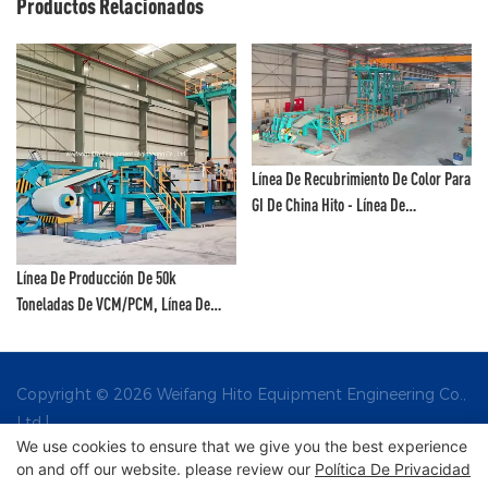
Productos Relacionados
Línea De Recubrimiento De Color Para
GI De China Hito - Línea De
Recubrimiento De Fluoruro De
Polivinilideno Y Línea De Pintura De
Línea De Producción De 50k
Color
Toneladas De VCM/PCM, Línea De
Recubrimiento De Color, Línea De
Recubrimiento De Pintura, Línea De
Impresión De Color - Línea De
Copyright © 2026 Weifang Hito Equipment Engineering Co.,
Producción De VCM Y Línea De
Ltd |
Producción De PCM
We use cookies to ensure that we give you the best experience
on and off our website. please review our
Política De Privacidad