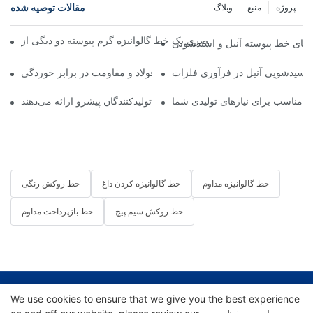
مقالات توصیه شده
پروژه
منبع
وبلاگ
 مزایای خط پیوسته آنیل و اسیدشویی
اسیدشویی آنیل در فرآوری فلزات
ی خط اسیدشویی آنیل: افزایش کیفیت فولاد و مقاومت در برابر خوردگی
 مناسب برای نیازهای تولیدی شما
ا در فناوری خط پوشش‌دهی کویل: آنچه تولیدکنندگان پیشرو ارائه می‌دهند
خط گالوانیزه مداوم
خط گالوانیزه کردن داغ
خط روکش رنگی
خط روکش سیم پیچ
خط بازپرداخت مداوم
کپی‌رایت © 2025 شرکت مهندسی تجهیزات ویفانگ هایتو |
We use cookies to ensure that we give you the best experience