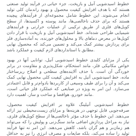
خطوط اسیدشویی آنیل و بازپخت، جزء حیاتی در فرآیند تولید صنعتی
هستند که با هدف افزایش کیفیت محصول و بهبود راندمان کلی تولید
انجام می‌شوند. این خطوط شامل مجموعه‌ای از فرآیندهای پیچیده
هستند که برای حذف ناخالصی‌ها، مانند پوسته و اکسیدها، از سطح
کویل‌های فلزی از طریق ترکیبی از عملیات حرارتی و فرآیندهای
شیمیایی طراحی شده‌اند. خط اسیدشویی آنیل و بازپخت با قرار دادن
کویل‌ها در معرض دماهای بالا و محلول‌های خورنده، به آماده‌سازی فلز
برای پردازش بیشتر کمک می‌کند و تضمین می‌کند که محصول نهایی
مطابق با استانداردهای لازم کیفیت و عملکرد باشد.
یکی از مزایای کلیدی خطوط اسیدشویی آنیل، توانایی آنها در بهبود
خواص مکانیکی فلز، مانند استحکام، شکل‌پذیری و مقاومت در برابر
خوردگی آن است. با حذف آلاینده‌های سطحی و اصلاح ریزساختار
ماده، خط اسیدشویی آنیل به افزایش کیفیت کلی محصول نهایی کمک
می‌کند و آن را برای طیف وسیعی از کاربردها بادوام‌تر و قابل اعتمادتر
می‌سازد. این امر به ویژه در صنایعی که عملکرد فلز حیاتی است،
مانند خودرو، هوافضا و ساخت و ساز، اهمیت دارد.
خطوط اسیدشویی آنیلینگ علاوه بر افزایش کیفیت محصول،
صرفه‌جویی قابل توجهی در هزینه‌ها و مزایای زیست‌محیطی نیز ارائه
می‌دهند. این خطوط با حذف مؤثر ناخالصی‌ها از سطح کویل‌های فلزی،
نیاز به مراحل پردازش اضافی مانند سنگ‌زنی و پولیش را که می‌تواند
هم زمان‌بر و هم گران باشد، کاهش می‌دهند. این امر نه تنها فرآیند
تولید را ساده می‌کند، بلکه ضایعات و مصرف انرژی را نیز به حداقل