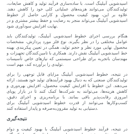
اسیدشویی آنیلینگ است. با ساده‌سازی فرآیند تولید و کاهش ضایعات،
تولیدکنندگان می‌توانند هزینه‌های عملیاتی کلی خود را کاهش دهند.
علاوه بر این، بهبود کیفیت محصول و کارایی حاصل از خطوط
اسیدشویی آنیلینگ می‌تواند منجر به رضایت و حفظ بیشتر مشتری و در
نهایت افزایش سودآوری شود.
هنگام بررسی اجرای خطوط اسیدشویی آنیلینگ، تولیدکنندگان باید
عوامل مختلفی را در نظر بگیرند. نوع فلز مورد پردازش، مشخصات
محصول نهایی مورد نظر و حجم تولید، همگی در تعیین پیکربندی بهینه
خط اسیدشویی آنیلینگ نقش دارند. همکاری با تامین‌کنندگان تجهیزات و
مهندسان باتجربه برای طراحی سیستمی که نیازهای خاص تأسیسات
تولیدی را برآورده کند، مهم است.
در نتیجه، خطوط اسیدشویی آنیلینگ مزایای قابل توجهی را برای
تولیدکنندگان صنعتی که به دنبال بهبود فرآیندهای تولید خود هستند، ارائه
می‌دهند. این خطوط با افزایش کیفیت محصول، افزایش بهره‌وری و
کاهش هزینه‌ها، می‌توانند به شرکت‌ها کمک کنند تا در بازار پویای
امروزی رقابت‌پذیر باقی بمانند. با برنامه‌ریزی و اجرای دقیق،
کسب‌وکارها می‌توانند از قدرت خطوط اسیدشویی آنیلینگ برای
دستیابی به تولید مقرون‌به‌صرفه و پایدار استفاده کنند.
نتیجه‌گیری
در نتیجه، فرآیند خطوط اسیدشویی آنیلینگ با بهبود کیفیت و دوام