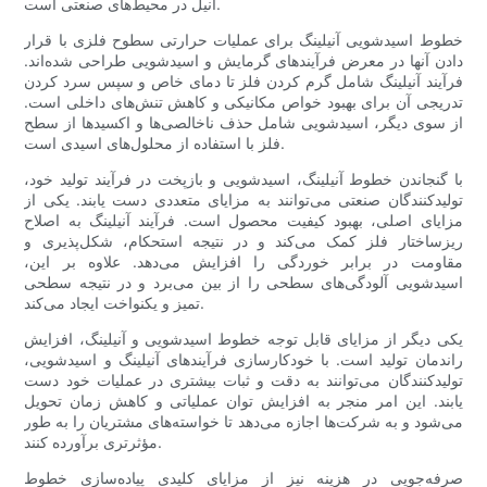
آنیل در محیط‌های صنعتی است.
خطوط اسیدشویی آنیلینگ برای عملیات حرارتی سطوح فلزی با قرار
دادن آنها در معرض فرآیندهای گرمایش و اسیدشویی طراحی شده‌اند.
فرآیند آنیلینگ شامل گرم کردن فلز تا دمای خاص و سپس سرد کردن
تدریجی آن برای بهبود خواص مکانیکی و کاهش تنش‌های داخلی است.
از سوی دیگر، اسیدشویی شامل حذف ناخالصی‌ها و اکسیدها از سطح
فلز با استفاده از محلول‌های اسیدی است.
با گنجاندن خطوط آنیلینگ، اسیدشویی و بازپخت در فرآیند تولید خود،
تولیدکنندگان صنعتی می‌توانند به مزایای متعددی دست یابند. یکی از
مزایای اصلی، بهبود کیفیت محصول است. فرآیند آنیلینگ به اصلاح
ریزساختار فلز کمک می‌کند و در نتیجه استحکام، شکل‌پذیری و
مقاومت در برابر خوردگی را افزایش می‌دهد. علاوه بر این،
اسیدشویی آلودگی‌های سطحی را از بین می‌برد و در نتیجه سطحی
تمیز و یکنواخت ایجاد می‌کند.
یکی دیگر از مزایای قابل توجه خطوط اسیدشویی و آنیلینگ، افزایش
راندمان تولید است. با خودکارسازی فرآیندهای آنیلینگ و اسیدشویی،
تولیدکنندگان می‌توانند به دقت و ثبات بیشتری در عملیات خود دست
یابند. این امر منجر به افزایش توان عملیاتی و کاهش زمان تحویل
می‌شود و به شرکت‌ها اجازه می‌دهد تا خواسته‌های مشتریان را به طور
مؤثرتری برآورده کنند.
صرفه‌جویی در هزینه نیز از مزایای کلیدی پیاده‌سازی خطوط