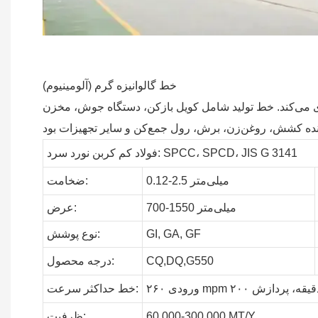
خط گالوانیزه گرم (آلومینیوم)
بکاری می‌کند. خط تولید شامل کویل بازکن، دستگاه جوش، مخزن
فولاد کم کربن نورد سرد: SPCC، SPCD، JIS G 3141
0.12-2.5 میلی‌متر
ضخامت:
700-1550 میلی‌متر
عرض:
GF
GA,
GI,
نوع پوشش:
CQ,DQ,G550
درجه محصول:
حداکثر سرعت:
خط
MT/Y
60,000-300,000
ظرفیت: