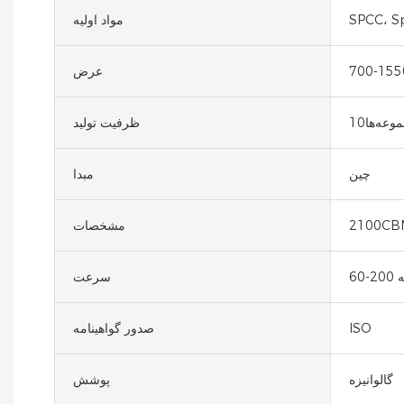
مواد اولیه
عرض
وعه‌ها10
ظرفیت تولید
چین
مبدا
2100CB
مشخصات
ه
سرعت
ISO
صدور گواهینامه
گالوانیزه
پوشش