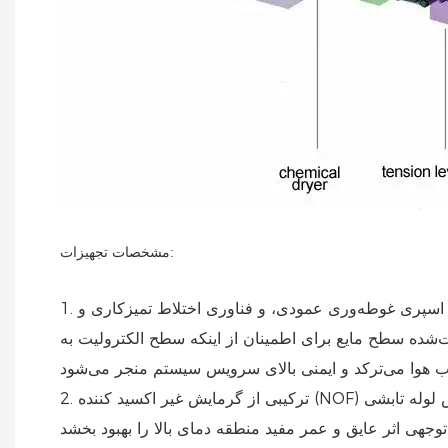
مشخصات تجهیزات:
1. مجهز به بخش تمیزکاری شیمیایی فولاد یا تمیزکاری الکترولیتی با راندمان بالا، حالت تمیزکاری اختیاری با ترکیب اسپری افقی و اسپری غوطه‌وری عمودی، و فناوری اختلاط تمیزکاری و
یت‌شده سطح مایع برای اطمینان از اینکه سطح الکترولیت به
2. ترکیبی از گرمایش غیر اکسید کننده (NOF) و گرمایش لوله تابشی (RTH) مزایایی از جمله سرعت گرمایش سریع، راندمان حرارتی بالا، روش کنترل نسبت هوا به سوخت با محدود