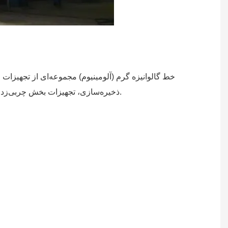
خط گالوانیزه گرم (آلومینیوم) مجموعه‌ای از تجهیزات ا
ذخیره‌سازی، تجهیزات بخش چربی‌زدایی، کوره آنیلینگ پیوسته، دیگ روی، چاقوی هوا، گذرگاه پوست، ترازکننده کشش، روغن‌زن، برش، رول جمع‌کن و سایر تجهیزات بود.