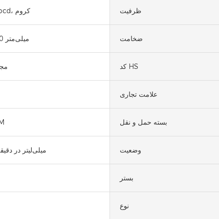
ظرفیت
SPCC، Spcd، کروم
ضخامت
700-1550 میلی‌متر
کد HS
مجم
علامت تجاری
بسته حمل و نقل
M
وضعیت
60-200 میلی‌لیتر در دقیق
بستر
نوع