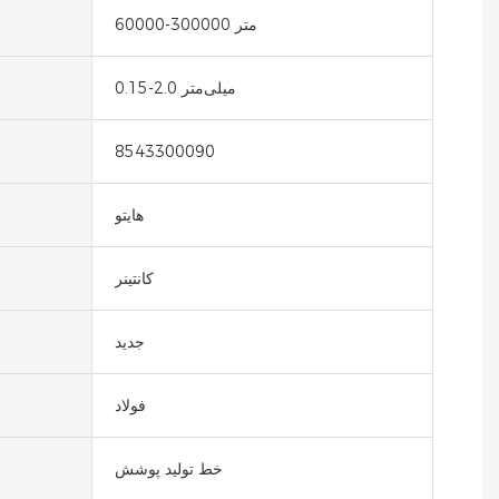
60000-300000 متر
0.15-2.0 میلی‌متر
8543300090
هایتو
کانتینر
جدید
فولاد
خط تولید پوشش