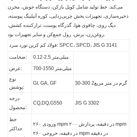
می‌کند. خط تولید شامل کویل بازکن، دستگاه جوش، مخزن
ذخیره‌سازی، تجهیزات بخش چربی‌زدایی، کوره آنیلینگ پیوسته،
دیگ روی، چاقوی هوا، گذرگاه پوست، ترازکننده کشش،
روغن‌زن، برش، رول جمع‌کن و سایر تجهیزات بود.
فولاد کم کربن نورد سرد: SPCC، SPCD، JIS G 3141
0.12-2.5 میلی‌متر
ضخامت:
700-1550 میلی‌متر
عرض:
نوع
30-300 گرم در متر مربع2
GF
GA,
GI,
پوشش:
درجه
CQ,DQ,G550
JIS G 3302
محصول:
خط
ورودی ۲۶۰ mpm در دقیقه، پردازش ۲۰۰ mpm
حداکثر
در دقیقه، خروجی ۲۶۰ mpm در دقیقه