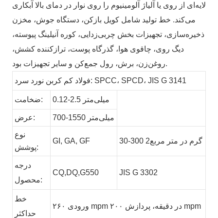
لایه‌ای از روی یا آلیاژ آلومینیوم را روی نوار در دمای بالا آبکاری
می‌کند. خط تولید شامل کویل بازکن، دستگاه جوش، مخزن
ذخیره‌سازی، تجهیزات بخش چربی‌زدایی، کوره آنیلینگ پیوسته،
دیگ روی، چاقوی هوا، گذرگاه پوست، ترازکننده کشش،
روغن‌زن، برش، رول جمع‌کن و سایر تجهیزات بود.
فولاد کم کربن نورد سرد: SPCC، SPCD، JIS G 3141
0.12-2.5 میلی‌متر
ضخامت:
700-1550 میلی‌متر
عرض:
نوع
30-300 گرم در متر مربع2
GF
GA,
GI,
پوشش:
درجه
CQ,DQ,G550
JIS G 3302
محصول:
خط
ورودی ۲۶۰ mpm در دقیقه، پردازش ۲۰۰ mpm
حداکثر