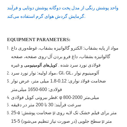
واحد پوشش رنگی از مدل پخت دوگانه پوشش دوتایی و فرآیند
گرمایش گردش هوای گرم استفاده می‌کند.
EQUIPMENT PARAMETERS:
مواد
از
پایه
بشقاب:
الکترو گالوانیزه
بشقاب،
غوطه‌وری داغ
گالوانیزه
بشقاب،
داغ
فرو بردن
آل-روی
صفحه، صفحه
فولادی نورد سرد شده
,
و غیره
کویل‌های آلومینیومی
مواد اولیه: نوار نورد سرد، GI، GL، آلومینیوم
نوار
ضخامت فولاد نواری:
0.12-1.8 میلی متر، عرض نوار
فولادی:
600-1650 میلی‌متر
800-2000 میلی‌متر
φ
قطر بیرونی کویل فولادی:
سرعت فرآیند: 30 تا 200 متر در دقیقه
متر برای فیلم خشک تک لایه روی
μ
ضخامت پوشش: ۵-25
متر
μ
5-15
سطح جلویی (در صورت نیاز تنظیم می‌شود)