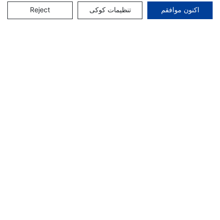
تنظیمات کوکی
Reject
اکنون موافقم
خط پوشش رنگی برای Gi از چین
Hito - خط پوشش پلی وینیلیدین
فلوراید و خط نقاشی رنگی
خط تولید 50 هزار تنی VCM/PCM،
خط پوشش رنگی، خط پوشش
رنگ، خط چاپ رنگی - خط تولید
VCM و خط تولید PCM
کپی‌رایت © 2025 شرکت مهندسی تجهیزات ویفانگ هایتو |
نقشه سایت