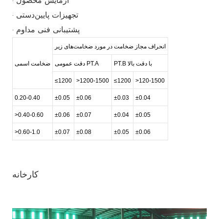
· آزمایش محصول
· تجهیزات پایین‌دستی
· پشتیبانی فنی مداوم
انحراف مجاز ضخامت در مورد ضخامت‌های زیر
PT.B با دقت بالا
دقت عمومی PT.A
ضخامت اسمی
≤1200
>1200-1500
≤1200
>120-1500
0.20-0.40
±0.05
±0.06
±0.03
±0.04
>0.40-0.60
±0.06
±0.07
±0.04
±0.05
>0.60-1.0
±0.07
±0.08
±0.05
±0.06
کارخانه