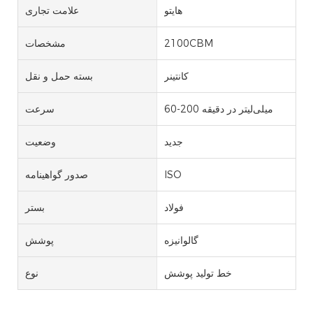
هایتو
علامت تجاری
2100CBM
مشخصات
کانتینر
بسته حمل و نقل
60-200 میلی‌لیتر در دقیقه
سرعت
جدید
وضعیت
ISO
صدور گواهینامه
فولاد
بستر
گالوانیزه
پوشش
خط تولید پوشش
نوع