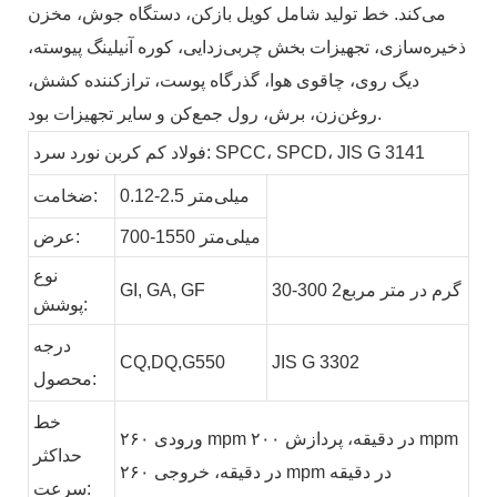
می‌کند. خط تولید شامل کویل بازکن، دستگاه جوش، مخزن
ذخیره‌سازی، تجهیزات بخش چربی‌زدایی، کوره آنیلینگ پیوسته،
دیگ روی، چاقوی هوا، گذرگاه پوست، ترازکننده کشش،
روغن‌زن، برش، رول جمع‌کن و سایر تجهیزات بود.
فولاد کم کربن نورد سرد: SPCC، SPCD، JIS G 3141
0.12-2.5 میلی‌متر
ضخامت:
700-1550 میلی‌متر
عرض:
نوع
30-300 گرم در متر مربع2
GF
GA,
GI,
پوشش:
درجه
CQ,DQ,G550
JIS G 3302
محصول:
خط
ورودی ۲۶۰ mpm در دقیقه، پردازش ۲۰۰ mpm
حداکثر
در دقیقه، خروجی ۲۶۰ mpm در دقیقه
سرعت: