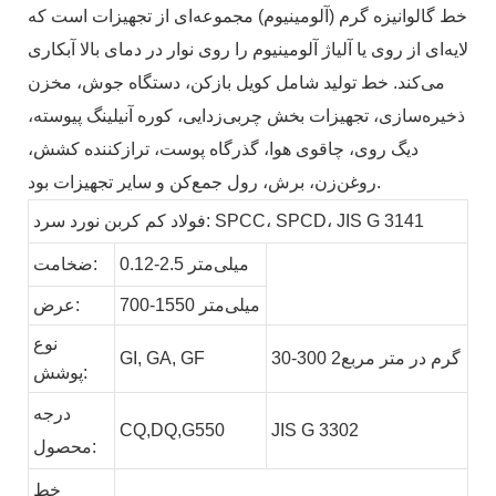
خط گالوانیزه گرم (آلومینیوم) مجموعه‌ای از تجهیزات است که
لایه‌ای از روی یا آلیاژ آلومینیوم را روی نوار در دمای بالا آبکاری
می‌کند. خط تولید شامل کویل بازکن، دستگاه جوش، مخزن
ذخیره‌سازی، تجهیزات بخش چربی‌زدایی، کوره آنیلینگ پیوسته،
دیگ روی، چاقوی هوا، گذرگاه پوست، ترازکننده کشش،
روغن‌زن، برش، رول جمع‌کن و سایر تجهیزات بود.
فولاد کم کربن نورد سرد: SPCC، SPCD، JIS G 3141
0.12-2.5 میلی‌متر
ضخامت:
700-1550 میلی‌متر
عرض:
نوع
30-300 گرم در متر مربع2
GF
GA,
GI,
پوشش:
درجه
CQ,DQ,G550
JIS G 3302
محصول:
خط