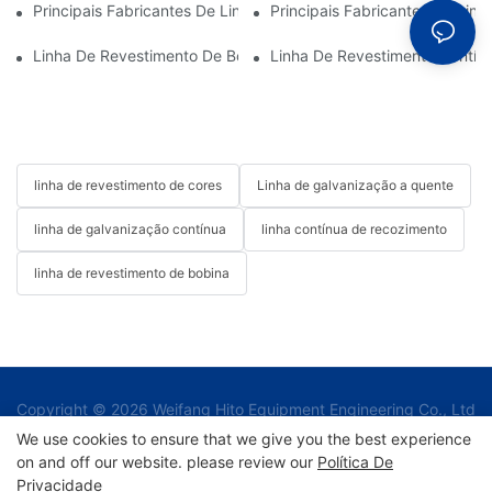
Principais Fabricantes De Linhas De Revestimento De Bobinas:
Principais Fabricantes De Li
Linha De Revestimento De Bobinas: Essencial Para Soluções M
Linha De Revestimento Contín
linha de revestimento de cores
Linha de galvanização a quente
linha de galvanização contínua
linha contínua de recozimento
linha de revestimento de bobina
Copyright © 2026 Weifang Hito Equipment Engineering Co., Ltd
|
We use cookies to ensure that we give you the best experience
on and off our website. please review our
Política De
Privacidade