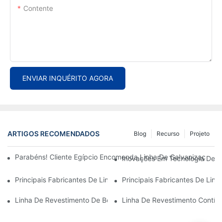
Contente
ENVIAR INQUÉRITO AGORA
ARTIGOS RECOMENDADOS
Blog
Recurso
Projeto
Parabéns! Cliente Egípcio Encomenda Linha De Galvanização C
Inovações Em Tecnologia De L
Principais Fabricantes De Linhas De Revestimento De Bobinas:
Principais Fabricantes De Li
Linha De Revestimento De Bobinas: Essencial Para Soluções M
Linha De Revestimento Contín