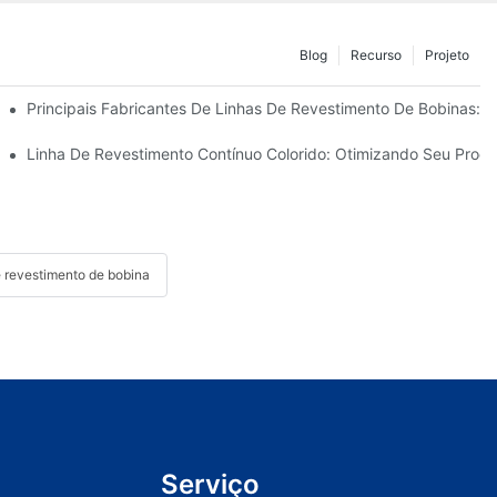
Blog
Recurso
Projeto
: O Que Os Principais Fabricantes Estão Oferecendo
Principais Fabricantes De Linhas De Revestimento De Bobinas:
odernas De Processamento De Metais.
Linha De Revestimento Contínuo Colorido: Otimizando Seu Proc
e revestimento de bobina
Serviço