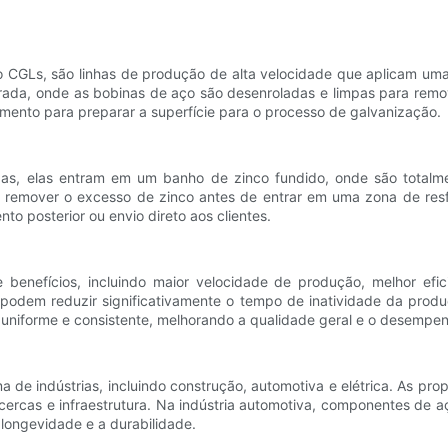
 CGLs, são linhas de produção de alta velocidade que aplicam uma
da, onde as bobinas de aço são desenroladas e limpas para remov
ento para preparar a superfície para o processo de galvanização.
as, elas entram em um banho de zinco fundido, onde são totalmen
remover o excesso de zinco antes de entrar em uma zona de resfri
o posterior ou envio direto aos clientes.
benefícios, incluindo maior velocidade de produção, melhor efic
podem reduzir significativamente o tempo de inatividade da prod
uniforme e consistente, melhorando a qualidade geral e o desempe
de indústrias, incluindo construção, automotiva e elétrica. As pro
ercas e infraestrutura. Na indústria automotiva, componentes de aç
 longevidade e a durabilidade.