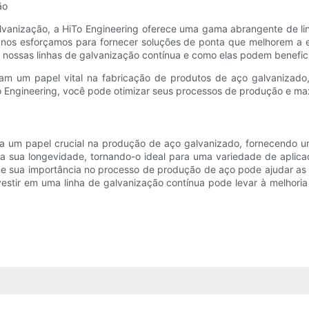
ão
lvanização, a HiTo Engineering oferece uma gama abrangente de li
s nos esforçamos para fornecer soluções de ponta que melhorem a 
nossas linhas de galvanização contínua e como elas podem benefici
ham um papel vital na fabricação de produtos de aço galvanizado
iTo Engineering, você pode otimizar seus processos de produção e 
 um papel crucial na produção de aço galvanizado, fornecendo um 
a sua longevidade, tornando-o ideal para uma variedade de aplic
 e sua importância no processo de produção de aço pode ajudar as
vestir em uma linha de galvanização contínua pode levar à melhori