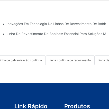
Inovações Em Tecnologia De Linhas De Revestimento De Bobinas
ontínua A Quente Com Cuba Dupla Da HiTo Engineering.
: Um Guia Para Compradores
Linha De Revestimento De Bobinas: Essencial Para Soluções M
linha de galvanização contínua
linha contínua de recozimento
linha d
Link Rápido
Produtos