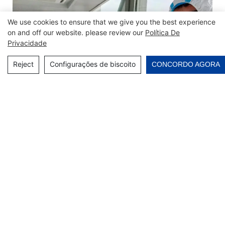
We use cookies to ensure that we give you the best experience
on and off our website. please review our
Política De
Privacidade
Reject
Configurações de biscoito
CONCORDO AGORA
Informações da empresa
Localizada na Weifang Hito Equipment Engineering Co.,
Ltd, é principalmente responsável pela produção e
vendas de com base no gerenciamento baseado em
sinceridade, a Hito Engineering pretende ser aspirante e
positiva para criar benefícios mútuos. Também
cumpremos o valor central de 'orientado para a inovação,
centrado no cliente', liderado pela tecnologia '. A fim de