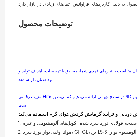
توضیحات محصول
لی متناسب با نیازهای فردی شما، مطابق با ترجیحات، اهداف تولید و
بودجه‌تان، ارائه دهد.
مزیت رقابتی HiTo ناشی از توانایی ارائه بهترین فناوری جهان با قیمت رقابتی، به همراه پشتیبانی کامل و مداوم متخصصان است. به طور خلاصه، ما یک راهکار تأمین کالا در سطح جهانی ارائه می‌دهیم که بی‌نظیر
است.
,
فحه فولادی نورد سرد شده
کویل‌های آلومینیومی
و غیره
مواد اولیه: نوار نورد سرد، GI، GL، آلومینیوم
نوار، 3-15 تن