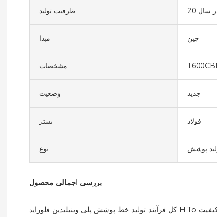
در سال
ظرفیت تولید
چین
مبدا
1600CB
مشخصات
جدید
وضعیت
فولاد
بستر
لید پوشش
نوع
بررسی اجمالی محصول
کل فرآیند تولید خط پوشش پلی وینیلیدین فلوراید HiTo به خوبی نهادینه شده و توسط تجهیزات آزمایش و تولید بسیار دقیق تکمیل می‌شود. تجهیزات پیشرفته تولید و تجهیزات آزمایشگاهی، کیفیت