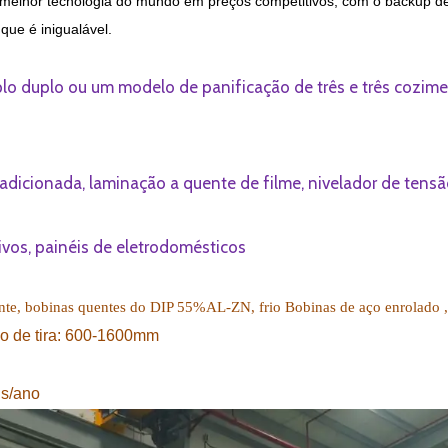
a melhor tecnologia do mundo em preços competitivos, com o backup 
ue é inigualável.
plo duplo ou um modelo de panificação de três e três cozim
dicionada, laminação a quente de filme, nivelador de tensã
tivos, painéis de eletrodomésticos
uente, bobinas quentes do DIP 55%AL-ZN, frio
Bobinas de aço enrolado
o de tira:
600-1600mm
a
s/ano