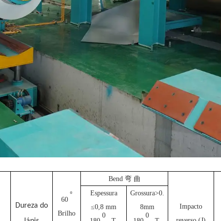
Bend 弯 曲
Espessura
Grossura>0.
º
60
Dureza do
Impacto
≤0,8 mm
8mm
Brilho
0
0
reverso (J)
180
, T-
180
, T-