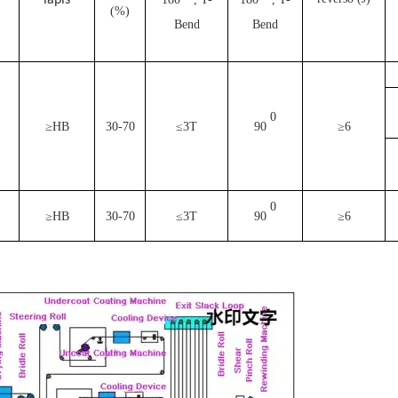
lápis
(%)
Bend
Bend
0
≥HB
30-70
≤3T
90
≥6
0
≥HB
30-70
≤3T
90
≥6