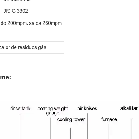
JIS G 3302
ndo 200mpm, saída 260mpm
calor de resíduos
gás
ume: