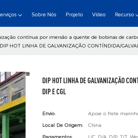
erviços
Sobre Nós
Projeto
Vídeo
Recurso
nização contínua por imersão a quente de bobinas de car
DIP HOT LINHA DE GALVANIZAÇÃO CONTÍNDIDA/GALVALUME
DIP HOT LINHA DE GALVANIZAÇÃO CONT
DIP E CGL
Envio:
Apoie o frete marinh
Local De Origem:
China
Pagamentos:
L/C, D/A, D/P, T/T, 