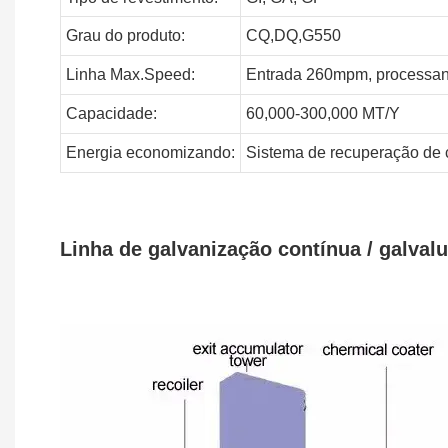
Grau do produto:
CQ,DQ,G550
Linha
Max.Speed:
Entrada 260mpm, processa
Capacidade:
60,000-300,000
MT/Y
Energia
economizando:
Sistema de recuperação de 
Linha de galvanização contínua / galval