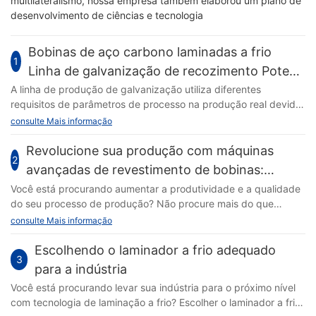
multilateralismo, nossa empresa também elaborou um plano de
desenvolvimento de ciências e tecnologia
Bobinas de aço carbono laminadas a frio
1
Linha de galvanização de recozimento Pote
de zinco
A linha de produção de galvanização utiliza diferentes
requisitos de parâmetros de processo na produção real devido
aos diferentes componentes do líquido de zinco. Existem três
consulte Mais informação
tipos principais de componentes líquidos de zinco: 1.GI, zinco
puro (<000000>ge; 99,8%), 2. GL, ligas de zinco e alumínio
Revolucione sua produção com máquinas
2
(com diferentes proporções de composição
avançadas de revestimento de bobinas:
precisão, eficiência e qualidade
Você está procurando aumentar a produtividade e a qualidade
do seu processo de produção? Não procure mais do que
máquinas avançadas de coil coating. Com precisão, eficiência
consulte Mais informação
e qualidade em primeiro lugar, essas máquinas revolucionárias
estão transformando a indústria. Descubra como essas
Escolhendo o laminador a frio adequado
3
tecnologias inovadoras podem otimizar suas operações e
para a indústria
elevar sua produção a novos patamares. Revolucione sua
Você está procurando levar sua indústria para o próximo nível
produção com máquinas avançadas de revestimento de
com tecnologia de laminação a frio? Escolher o laminador a frio
bobinas: precisão, eficiência e qualidade No acelerado setor de