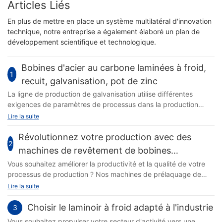
Articles Liés
En plus de mettre en place un système multilatéral d'innovation
technique, notre entreprise a également élaboré un plan de
développement scientifique et technologique.
Bobines d'acier au carbone laminées à froid,
1
recuit, galvanisation, pot de zinc
La ligne de production de galvanisation utilise différentes
exigences de paramètres de processus dans la production
réelle en raison des différents composants du liquide de zinc. Il
Lire la suite
existe trois principaux types de composants liquides de zinc : 1.
GI, zinc pur (&ge ; 99,8 %), 2. GL, alliages de zinc et
Révolutionnez votre production avec des
2
d'aluminium (avec différentes proportions de composition)
machines de revêtement de bobines
avancées : précision, efficacité et qualité
Vous souhaitez améliorer la productivité et la qualité de votre
processus de production ? Nos machines de prélaquage de
bobines de pointe sont faites pour vous. Avec la précision,
Lire la suite
l’efficacité et la qualité au premier plan, ces machines
révolutionnaires transforment l’industrie. Découvrez comment
Choisir le laminoir à froid adapté à l'industrie
3
ces technologies innovantes peuvent rationaliser vos opérations
Vous souhaitez propulser votre secteur d'activité vers une