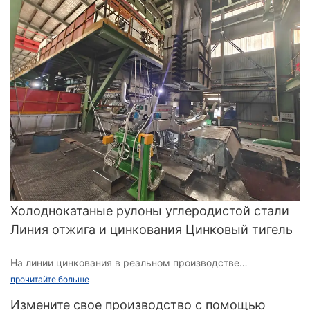
Холоднокатаные рулоны углеродистой стали
Линия отжига и цинкования Цинковый тигель
На линии цинкования в реальном производстве
применяются различные требования к параметрам
прочитайте больше
процесса из-за различных компонентов цинковой
Измените свое производство с помощью
жидкости. Существует три основных типа жидких