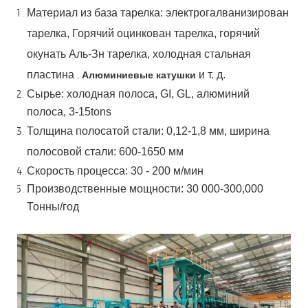
Материал
из
база
тарелка:
электрогалванизирован
тарелка,
Горячий
оцинкован
тарелка,
горячий
окунать
Аль-Зн
тарелка, холодная стальная
пластина
,
и т. д.
Алюминиевые катушки
Сырье: холодная полоса, GI, GL, алюминий
полоса, 3-15tons
Толщина полосатой стали:
0,12-1,8 мм, ширина
полосовой стали:
600-1650 мм
Скорость процесса: 30 - 200 м/мин
Производственные мощности: 30 000-300,000
Тонны/год