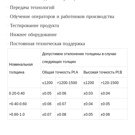
· Передача технологий
· Обучение операторов и работников производства
· Тестирование продукта
· Нижнее оборудование
· Постоянная техническая поддержка
Допустимое отклонение толщины в случае
следующих толщин
Номинальная
толщина
Общая точность Pt.A
Высокая точность Pt.B
≤1200
>1200-1500
≤1200
>120-1500
0.20-0.40
±0.05
±0.06
±0.03
±0.04
>0.40-0.60
±0.06
±0.07
±0.04
±0.05
>0.60-1.0
±0.07
±0.08
±0.05
±0.06