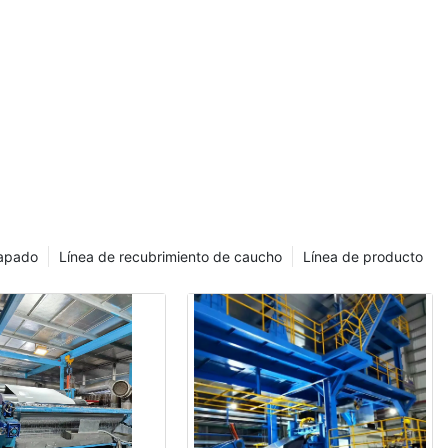
proyecto. El fabricante equivocado puede generar ineficiencias,
costos elevados e incluso el fracaso del proyecto. Analicemos
los factores clave a tener en cuenta y le ayudaremos a
identificar el mejor fabricante de líneas de recubrimiento para
sus necesidades.
Comprender los requisitos de su proyecto
Antes de sumergirse en el proceso de selección, es vital definir
claramente los requisitos de su proyecto. Primero, considere
qué proceso de recubrimiento específico se necesita. ¿Busca
recubrimiento UV, por inmersión o por rodillo? Cada tipo de
recubrimiento requiere diferentes tecnologías y experiencia. Por
capado
Línea de recubrimiento de caucho
Línea de producto
ejemplo, si está trabajando en una línea de fabricación de
automóviles a gran escala, un fabricante de líneas de
recubrimiento con experiencia en sistemas de gran volumen y
alta precisión sería ideal. Por otro lado, un fabricante
especializado con experiencia en configuraciones
personalizadas de una sola línea podría ser más adecuado para
un proyecto personalizado de pequeña escala.
Explorando las capacidades y la experiencia del fabricante