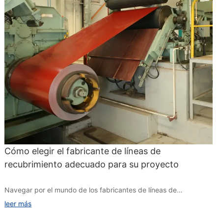
Cómo elegir el fabricante de líneas de
recubrimiento adecuado para su proyecto
Navegar por el mundo de los fabricantes de líneas de
recubrimiento puede ser bastante abrumador, pero es crucial
leer más
encontrar el socio adecuado para garantizar el éxito de su