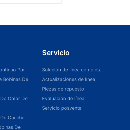
Para ilustrarlo, consideremos un caso en el que XYZ Coating
Systems implementó una línea de recubrimiento UV de alta
eficiencia para un fabricante líder de productos electrónicos. No
sólo consiguieron importantes ahorros en costes de energía, sino
que también mejoraron la velocidad y la precisión de la
producción, garantizando que el cliente cumpliera con sus
plazos de entrega y estándares de calidad.
Garantizar el cumplimiento y las consideraciones ambientales
Servicio
El cumplimiento ambiental es cada vez más importante.
Asegúrese de que el fabricante cumpla con las regulaciones
ontinuo Por
Solución de línea completa
ambientales pertinentes y promueva prácticas sustentables. Por
De Bobinas De
Actualizaciones de línea
ejemplo, un fabricante que ofrece opciones de recubrimiento
ecológico, como recubrimientos a base de agua o con bajo
Piezas de repuesto
contenido de COV, puede ayudar a reducir la huella ecológica
 De Color De
Evaluación de línea
de su proyecto. Además, verifique las certificaciones o
estándares que cumplen, como ISO o sistemas de gestión
Servicio posventa
ambiental. Por ejemplo, un fabricante certificado según la norma
ISO 14001 de gestión medioambiental puede ser un activo
o De Caucho
valioso que garantice operaciones sostenibles y responsables.
obinas De