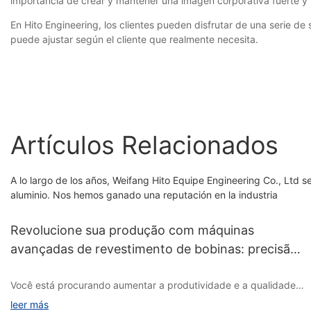
importancia de crear y mantener una imagen corporativa fuerte y 
En Hito Engineering, los clientes pueden disfrutar de una serie d
puede ajustar según el cliente que realmente necesita.
Artículos Relacionados
A lo largo de los años, Weifang Hito Equipe Engineering Co., Ltd s
aluminio. Nos hemos ganado una reputación en la industria
Revolucione sua produção com máquinas
avançadas de revestimento de bobinas: precisão,
eficiência e qualidade
Você está procurando aumentar a produtividade e a qualidade
do seu processo de produção? Não procure mais do que
leer más