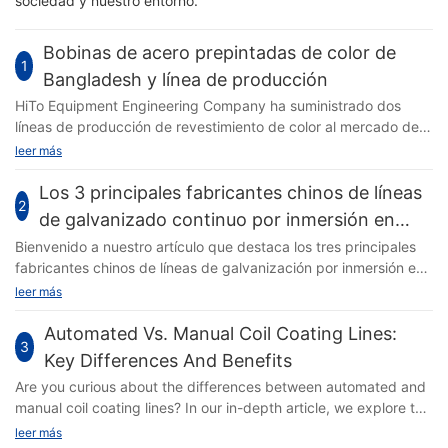
sociedad y nuestro entorno.
Bobinas de acero prepintadas de color de
1
Bangladesh y línea de producción
HiTo Equipment Engineering Company ha suministrado dos
líneas de producción de revestimiento de color al mercado de
Bangladesh, y cada una de ellas tiene una capacidad de
leer más
Los 3 principales fabricantes chinos de líneas
2
de galvanizado continuo por inmersión en
caliente
Bienvenido a nuestro artículo que destaca los tres principales
fabricantes chinos de líneas de galvanización por inmersión en
caliente continua. Si está buscando equipos de galvanización
leer más
eficientes y de alta calidad, no busque más. Estos fabricantes
se han establecido como líderes en la industria, proporcionando
Automated Vs. Manual Coil Coating Lines:
3
productos de primera categoría que cumplen y superan las
Key Differences And Benefits
expectativas de los clientes. Únase a nosotros mientras
Are you curious about the differences between automated and
exploramos las ofertas de estas empresas y por qué se las
manual coil coating lines? In our in-depth article, we explore the
considera las mejores en su campo. Los 3 principales
key distinctions and benefits of each method. Whether you're
leer más
fabricantes chinos de líneas de galvanizado continuo por