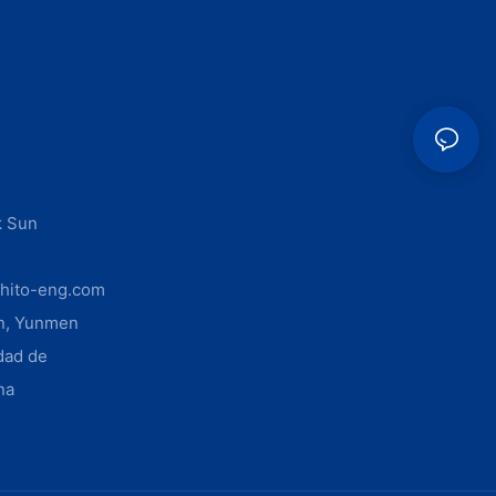
k Sun
hito-eng.com
ón, Yunmen
dad de
na