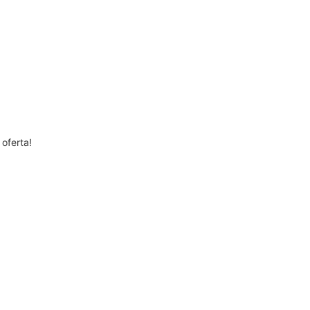
Hito
neering -
rimiento de
vinilideno y
 de color
oferta!