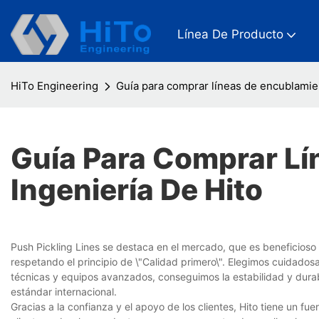
Línea De Producto
HiTo Engineering
Guía para comprar líneas de encublamien
Guía Para Comprar Lí
Ingeniería De Hito
Push Pickling Lines se destaca en el mercado, que es beneficioso
respetando el principio de \"Calidad primero\". Elegimos cuidadosa
técnicas y equipos avanzados, conseguimos la estabilidad y durab
estándar internacional.
Gracias a la confianza y el apoyo de los clientes, Hito tiene un f