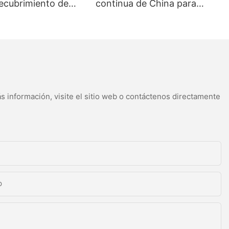
recubrimiento de
continua de China para
a aluminio de rollo
producir GI - Galvanizing y
cero galvanizado -
CGL Hot Dip y CGL2
recubrimiento de
e polivinilideno y
pintura de color
s información, visite el sitio web o contáctenos directamente
p