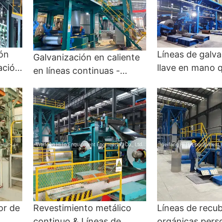
Líneas de galva
ión
Galvanización en caliente
llave en mano 
zación
en líneas continuas -
diseño, fabrica
nte y
Galvanizing y CGL de
configuración, 
inmersión en caliente
rendimiento co
entrega a tiem
Galvanizing y 
or de
Revestimiento metálico
Líneas de recu
continuo & Líneas de
orgánicas pers