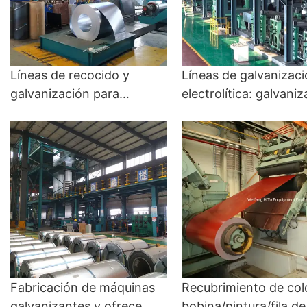
Líneas de recocido y
Líneas de galvanizac
galvanización para
electrolítica: galvani
construcción y
de inmersión en calie
electrodomésticos
CGL
fabricados y ensamblados
por Hito Engineering - Hot
Dip Galvanizing y CGL
Fabricación de máquinas
Recubrimiento de col
galvanizantes y ofrece
bobina/pintura/fila de