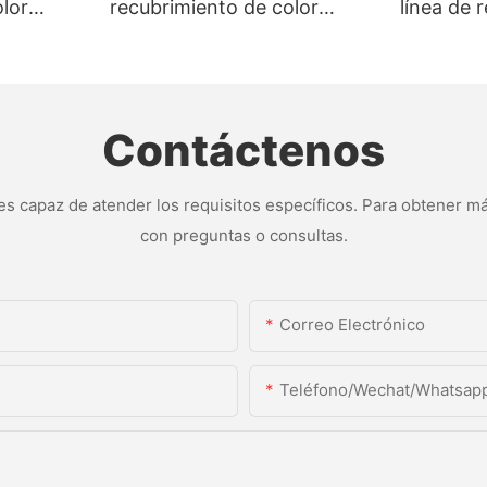
lor
recubrimiento de color
línea de 
edor de
continuo para tira
color par
ea de
galvanizada - línea de
frío de a
uoruro de
recubrimiento de fluoruro de
línea de 
ínea de
polivinilideno y línea de
fluoruro d
Contáctenos
pintura de color
línea de 
s capaz de atender los requisitos específicos. Para obtener má
con preguntas o consultas.
Correo Electrónico
Teléfono/Wechat/Whatsap