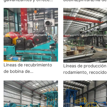
líneas de galvanización
líneas de producción: 
llave en mano -
de recubrimiento de c
galvanización de salsa
y CCL
caliente y CGL
Líneas de recubrimiento
Líneas de producción
de bobina de
rodamiento, recocido
acero/aluminio
lavado de ácido,
automatizadas continuas
recubrimiento,
para electrodomésticos y
recubrimiento de colo
edificios: línea de
nivelación de tensión
recuperación de color y
cizallamiento y