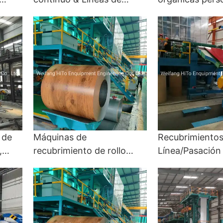
línea
pintura - línea de
continuas con 
olor
recuperación de color y
línea de recupe
línea de recubrimiento de
color y línea de
color
recubrimiento d
 de
Máquinas de
Recubrimientos
,
recubrimiento de rollo
Línea/Pasación
hecha a medida/Sistemas
pasivación/rec
de limpieza de
de pintura prim
r,
tiras/Sistemas de
acabados/Línea
,
calefacción y enfriamiento
revestimientos 
de tiras/Laminador para
orgánica ultra 