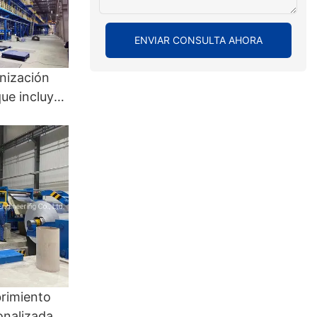
ENVIAR CONSULTA AHORA
nización
que incluyen
ción y
alto
ntinuo y
po -
CGL
brimiento
onalizadas