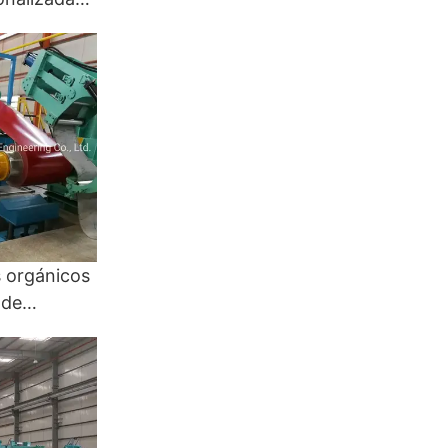
patrón -
ración de
e color
 orgánicos
 de
ubrimientos
os y
s de
de resina
delgada -