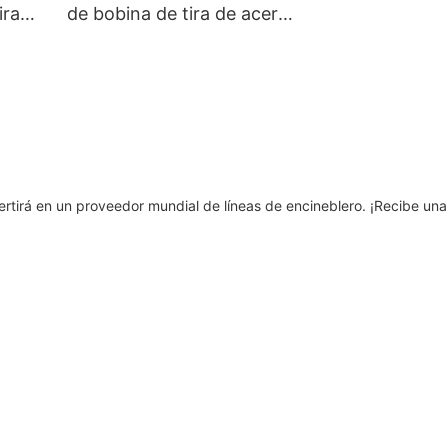
toneladas/a de 
ira
de bobina de tira de acero
Equipment Engi
con capacidad de 70000
Línea de recub
 y
MT/Y de Hito Engineering
fluoruro de poli
o,
- Línea de recubrimiento
línea de pintura
ero de
de fluoruro de
polivinilideno y línea de
ruro
pintura de color
ea de
rtirá en un proveedor mundial de líneas de encineblero. ¡Recibe una 