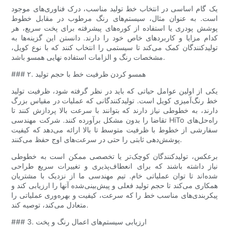
یک گام اساسی در انتخاب خط تولید مناسب، درک فناوری‌های موجود
است. به عنوان مثال، سیستم‌های رنگ مرطوب در مقابل خطوط
پوشش پودری یا استفاده از کوره‌های پیشرفته برای پخت سریع، هر
کدام مزایا و کاربردهای خاص خود را دارند. دانستن این گزینه‌ها به
تولیدکنندگان کمک می‌کند تا سیستمی را انتخاب کنند که با نوع کویل،
مشخصات رنگ و الزامات استفاده نهایی همسو باشد.
### ۲. همسو کردن ظرفیت خط با حجم تولید
یکی از اولین عوامل حیاتی که باید در نظر گرفته شود، ظرفیت تولید
خط رنگ‌آمیزی کویل است. تولیدکنندگانی که عملیات در مقیاس بزرگ
دارند، به خطوطی نیاز دارند که بتوانند با سرعت بالا پردازش کنند تا
تقاضا را بدون مشکل برآورده کنند. شرکت مهندسی HiTo راه‌حل‌های
سفارشی از خطوط با ظرفیت متوسط ​​تا بالا ارائه می‌دهد که کیفیت
پوشش‌دهی ثابتی را حتی در سرعت‌های اوج حفظ می‌کنند.
برعکس، تولیدکنندگان کوچک‌تر یا تخصصی ممکن است به خطوطی
نیاز داشته باشند که برای انعطاف‌پذیری و تغییرات سریع طراحی
شده‌اند تا توان عملیاتی خام. تیم مهندسی ما از نزدیک با مشتریان
همکاری می‌کند تا حجم تولید فعلی و پیش‌بینی‌شده آنها را ارزیابی کند و
پیکربندی‌های مناسب خط را که سرعت، کیفیت و بهره‌وری عملیاتی را
متعادل می‌کند، توصیه کند.
### 3. ارزیابی سیستم‌های اعمال رنگ و پخت