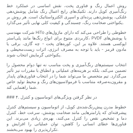
روش اعمال رنگ و فناوری پخت، نقش اساسی در عملکرد خط
رنگ‌آمیزی کویل دارند. تکنیک‌های رایج اعمال رنگ شامل پوشش‌دهی
غلتکی، پوشش‌دهی پرده‌ای و اسپری الکترواستاتیک است. هر روش بر
یکنواختی ضخامت رنگ، چسبندگی و کیفیت کلی نهایی تأثیر می‌گذارد.
شرکت مهندسی HiTo خطوطی را طراحی می‌کند که دارای ماژول‌های
کاربردی متنوع برای انواع رنگ‌ها مانند پلی‌استر، PVDF یا پوشش‌های
اپوکسی هستند. علاوه بر این، کوره‌های پخت - چه گازی، برقی یا
مادون قرمز - باید با توجه به مصرف انرژی، اثرات زیست‌محیطی و
یکنواختی گرمایش انتخاب شوند.
انتخاب سیستم‌های رنگ‌آمیزی و پخت مناسب نه تنها دوام محصول را
تضمین می‌کند، بلکه بر هزینه‌های عملیاتی و انطباق با مقررات نیز تأثیر
می‌گذارد. تیم متخصص ما می‌تواند شما را در انتخاب فناوری‌های پایدار
و مقرون‌به‌صرفه متناسب با فرمولاسیون‌های رنگ و محیط تولید خاص
شما راهنمایی کند.
### ۴. در نظر گرفتن ویژگی‌های اتوماسیون و کنترل
خطوط مدرن پیش‌رنگ‌شده‌ی کویل، از اتوماسیون و سیستم‌های کنترل
پیشرفته‌ای که پارامترهایی مانند ضخامت پوشش، سرعت خط، کنترل
دما و تشخیص نقص را کنترل می‌کنند، بهره‌ی زیادی می‌برند. این
فناوری‌ها خطای انسانی را کاهش، توان عملیاتی را افزایش و
تکرارپذیری را بهبود می‌بخشند.