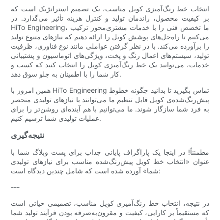
انتخاب خط رنگ‌آمیزی کویل مناسب، یک تصمیم استراتژیک است که
بر کیفیت محصول، راندمان تولید و کنترل هزینه تأثیر می‌گذارد. در
HiTo Engineering، ما تخصص فنی را با خدمات مشتری‌محور ترکیب
می‌کنیم تا راه‌حل‌های پوشش کویل را ارائه دهیم که نیازهای متنوع تولید
را برآورده می‌کند. با در نظر گرفتن عواملی مانند نوع فناوری، ظرفیت
تولید، سیستم‌های اعمال رنگ و پخت، ویژگی‌های اتوماسیون و پشتیبانی
خدمات، می‌توانید یک خط رنگ‌آمیزی کویل را انتخاب کنید که کسب و
کار شما را با اطمینان به جلو سوق دهد.
همین امروز با HiTo Engineering تماس بگیرید تا بدانید چگونه خطوط
پیش‌رنگ‌شده‌ی کویل قابل تنظیم ما می‌توانند با نیازهای تولیدی منحصر
به فرد شما سازگار شوند. ما می‌توانیم با هم آینده‌ای روشن‌تر را برای
عملیات تولیدی شما ترسیم کنیم.
نتیجه‌گیری
مطمئناً! در اینجا یک پاراگراف پایانی جذاب برای پست وبلاگ شما با
عنوان «انتخاب خط کویل پیش‌رنگ‌شده مناسب برای نیازهای تولیدی
شما» آورده شده است که شامل چندین دیدگاه است:
---
در نتیجه، انتخاب خط رنگ‌آمیزی کویل مناسب، تصمیمی حیاتی است
که مستقیماً بر کارایی، کیفیت و مقرون‌به‌صرفه بودن فرآیند تولید شما