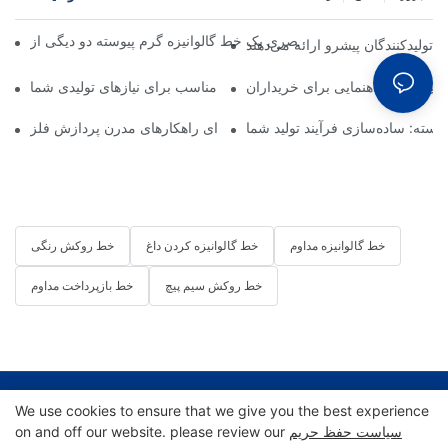
تولیدکنندگان پیشرو ارائه می‌دهند
هی کویل: راهنمایی برای خریداران
رتر خط پوشش‌دهی کویل: انتخاب شریک مناسب برای نیازهای تولیدی شما
ته: ساده‌سازی فرآیند تولید شما
خط پوشش‌دهی کویل: ضروری برای راهکارهای مدرن پردازش فلز
خط گالوانیزه مداوم
خط گالوانیزه کردن داغ
خط روکش رنگی
خط روکش سیم پیچ
خط بازپرداخت مداوم
کپی‌رایت © 2025 شرکت مهندسی تجهیزات ویفانگ هایتو |
We use cookies to ensure that we give you the best experience
سیاست حفظ حریم
on and off our website. please review our