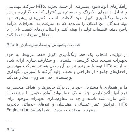
شرکت مهندسی HiTo، راهکارهای اتوماسیون پیشرفته، از جمله تجزیه
و تحلیل داده‌های بلادرنگ و سیستم‌های کنترل کیفیت یکپارچه را در
خطوط رنگ‌آمیزی کویل خود گنجانده است. کنترل‌های پیشرفته به
تولیدکنندگان این امکان را می‌دهد که به سرعت به انحرافات فرآیند
پاسخ دهند، تنظیمات تولید را بهینه کنند و استانداردهای کیفیت بالا را با
حداقل ضایعات حفظ کنند.
### ۵. خدمات، پشتیبانی و سفارشی‌سازی
در نهایت، انتخاب یک خط رنگ‌آمیزی کویل فقط مربوط به خود
تجهیزات نیست، بلکه گزینه‌های پشتیبانی و سفارشی‌سازی ارائه شده
توسط سازنده نیز در آن دخیل هستند. شرکت مهندسی HiTo به ارائه
راه‌حل‌های جامع - از طراحی و نصب اولیه گرفته تا آموزش، نگهداری
و پشتیبانی فنی مداوم - افتخار می‌کند.
ما بر همکاری با مشتریان خود برای درک چالش‌ها و اهداف منحصر به
فرد آنها تأکید داریم. چه به یک خط تولید آماده تحویل با مشخصات
دقیق نیاز داشته باشید و چه به مقاوم‌سازی تجهیزات موجود برای
افزایش عمر عملیاتی، مهندسان و تیم‌های خدماتی باتجربه HiTo
Engineering متعهد به موفقیت بلندمدت شما هستند.
---
###