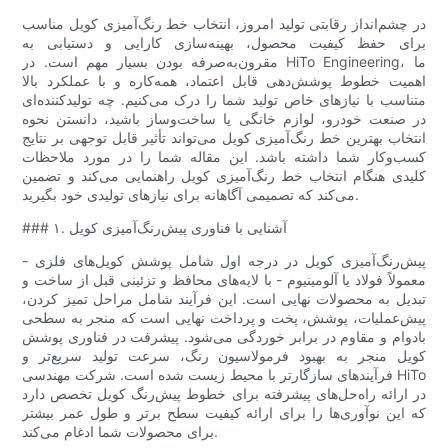
در چشم‌انداز رقابتی تولید امروز، انتخاب خط رنگ‌آمیزی کویل مناسب
برای حفظ کیفیت محصول، بهینه‌سازی کارایی و دستیابی به
مقرون‌به‌صرفه بودن بسیار مهم است. در HiTo Engineering، ما
اهمیت خطوط پوشش‌دهی قابل اعتماد، همه‌کاره و با عملکرد بالا
متناسب با نیازهای خاص تولید شما را درک می‌کنیم. چه تولیدکننده‌ای
در صنعت خودرو، لوازم خانگی یا ساخت‌وساز باشید، دانستن نحوه
انتخاب بهترین خط رنگ‌آمیزی کویل می‌تواند تأثیر قابل توجهی بر نتایج
کسب‌وکار شما داشته باشد. این مقاله شما را در مورد ملاحظات
کلیدی هنگام انتخاب خط رنگ‌آمیزی کویل راهنمایی می‌کند و تضمین
می‌کند که تصمیمی آگاهانه برای نیازهای تولیدی خود بگیرید.
### ۱. آشنایی با فناوری پیش‌رنگ‌آمیزی کویل
پیش‌رنگ‌آمیزی کویل در درجه اول شامل پوشش کویل‌های فلزی -
معمولاً فولاد یا آلومینیوم - با لایه‌های محافظ و تزئینی قبل از ساخت و
تبدیل به محصولات نهایی است. این فرآیند شامل مراحل تمیز کردن،
پیش‌عملیات، پوشش، پخت و پرداخت نهایی است که منجر به سطحی
بادوام و مقاوم در برابر خوردگی می‌شود. پیشرفت در فناوری پوشش
کویل منجر به بهبود فرمولاسیون رنگ، سرعت تولید سریع‌تر و
فرآیندهای سازگارتر با محیط زیست شده است. شرکت مهندسی HiTo
در ارائه راه‌حل‌های پیشرفته برای خطوط پیش‌رنگ کویل تخصص دارد
که این نوآوری‌ها را برای ارائه کیفیت سطح برتر و طول عمر بیشتر
برای محصولات شما ادغام می‌کند.