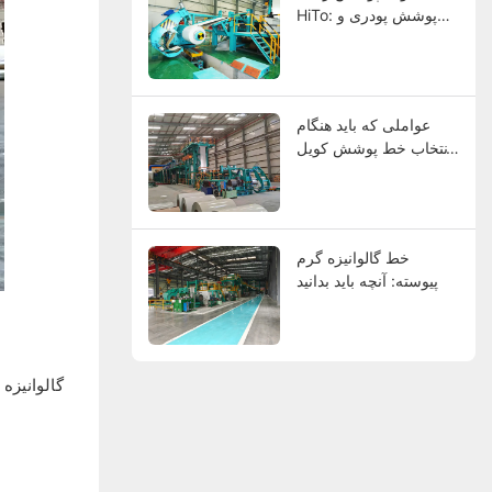
HiTo: پوشش پودری و
غلتکی در یک راهکار
یکپارچه
عواملی که باید هنگام
انتخاب خط پوشش کویل
فولادی در نظر بگیرید
خط گالوانیزه گرم
پیوسته: آنچه باید بدانید
گالوانیزه