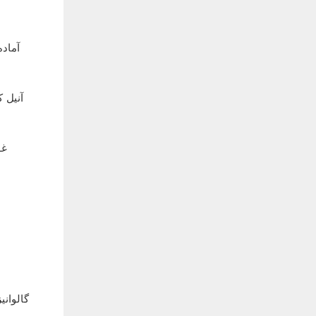
آماد
آنیل 
غو
گالوانی