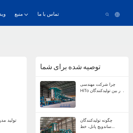
تماس با ما
منبع
وید
توصیه شده برای شما
چرا شرکت مهندسی
HiTo در بین تولیدکنندگان
خط پوشش‌دهی کویل
رتبه بالایی دارد؟
تولید مد
چگونه تولیدکنندگان
ساندویچ پانل، خط
پوشش کویل آلومینیومی