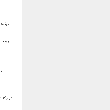
دیگ‌ها
هیتو ب
ترازکنن