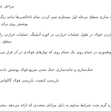
مراحل عملیاتی معمول در یک خط گالوانیزه گرم پیوسته به شرح زیر است::
ه سازی سطح: مرحله اول مستلزم تمیز کردن تمام ناخالصی‌ها مانند زنگ
پوشش روی برای دستیابی به تشکیل پیوند موفقیت‌آمیز به این مرحله متکی است.
کردن: فولاد در طول عملیات حرارتی در کوره آنیلینگ، عملیات حرارتی را
سطح، ماده را قادر می‌سازد تا پوشش را به طور مؤثرتری دریافت کند.
طه‌وری در حمام روی: یک حمام روی که نوارهای فولادی در آن قرار می‌گ
خنک‌سازی و جامدسازی: خنک شدن سریع فولاد پوشش داده شده، لایه روی را به یک لایه محافظ صاف و قوی تبدیل می‌کند.
بازرسی کیفیت: بازرسی فولاد گالوانیزه برای تأیید پوشش آن مطابق با الزامات صنعت انجام می‌شود.
زه گرم تحت شرایط مداوم به دلیل مزایای متعددی که ارائه می‌دهد، محبو