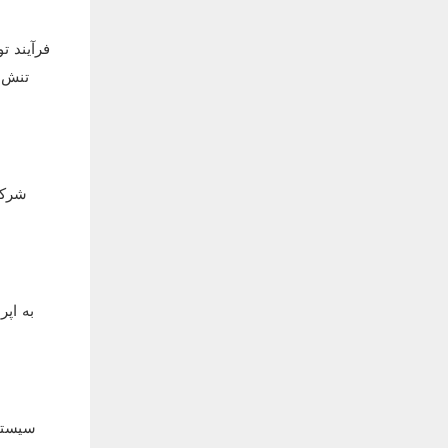
فرآیند ت
تنش ک
شرکت
سیستم 