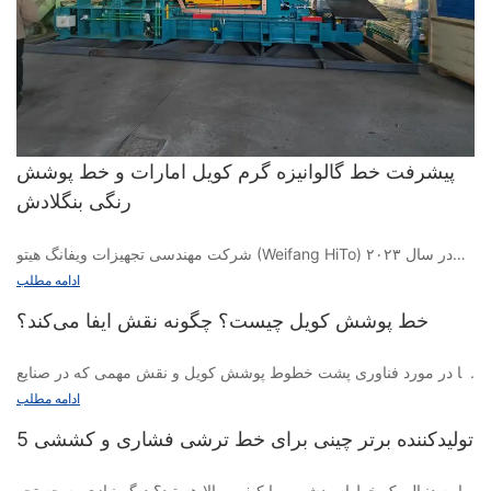
پیشرفت خط گالوانیزه گرم کویل امارات و خط پوشش
رنگی بنگلادش
شرکت مهندسی تجهیزات ویفانگ هیتو (Weifang HiTo) در سال ۲۰۲۳
سه سفارش دریافت کرده است: خط گالوانیزه گرم پیوسته کویل‌های
ادامه مطلب
امارات، خط پوشش رنگی پیوسته کویل‌های ایران و خط پوشش رنگی
خط پوشش کویل چیست؟ چگونه نقش ایفا می‌کند؟
کویل‌های فولادی بنگلادش. همه کارگران کارخانه من برای تولید تمام
تجهیزات عجله دارند.
آیا در مورد فناوری پشت خطوط پوشش کویل و نقش مهمی که در صنایع
مختلف ایفا می‌کنند، کنجکاو هستید؟ دیگر نیازی به جستجو نیست! در این
ادامه مطلب
مقاله، جزئیات خطوط پوشش کویل و چگونگی نقش آنها در تولید
5 تولیدکننده برتر چینی برای خط ترشی فشاری و کششی
محصولات فولادی و آلومینیومی با پوشش با کیفیت بالا را بررسی خواهیم
کرد. به ما بپیوندید تا به دنیای جذاب پوشش کویل بپردازیم و اهمیت آن را
در فرآیندهای تولید مدرن کشف کنیم.
آیا به دنبال یک خط اسیدشویی با کیفیت بالا هستید؟ دیگر نیازی به جستجو