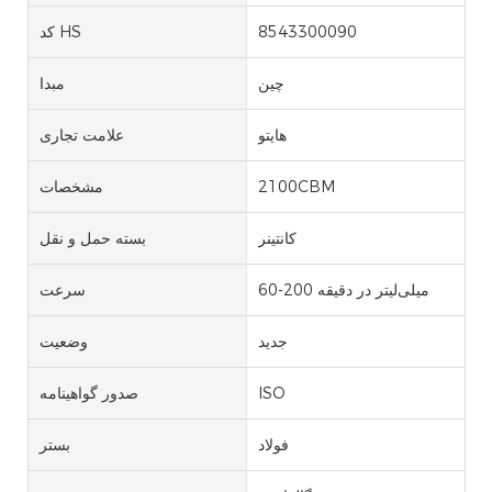
8543300090
کد HS
چین
مبدا
هایتو
علامت تجاری
2100CBM
مشخصات
کانتینر
بسته حمل و نقل
60-200 میلی‌لیتر در دقیقه
سرعت
جدید
وضعیت
ISO
صدور گواهینامه
فولاد
بستر