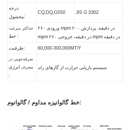
درجه
CQ,DQ,G550
JIS G 3302
محصول:
ورودی ۲۶۰ mpm در دقیقه، پردازش ۲۰۰
حداکثر سرعت
:
خط
mpm در دقیقه، خروجی ۲۶۰ mpm در دقیقه
MT/Y
60,000-300,000
ظرفیت:
صرفه‌جویی در
مصرف
انرژی
سیستم بازیابی حرارت از
گازهای
زائد
:
خط گالوانیزه مداوم / گالوانوم: