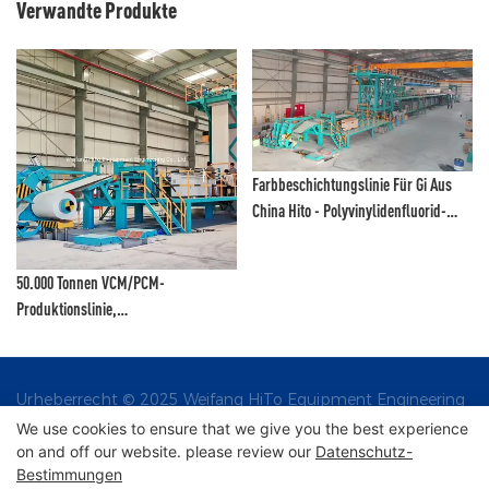
Verwandte Produkte
Farbbeschichtungslinie Für Gi Aus
China Hito - Polyvinylidenfluorid-
Beschichtungslinie Und
Farblackierlinie
50.000 Tonnen VCM/PCM-
Produktionslinie,
Farbbeschichtungslinie,
Lackbeschichtungslinie,
Farbdrucklinie – VCM-
Urheberrecht © 2025 Weifang HiTo Equipment Engineering
Produktionslinie Und PCM-
Co., Ltd. |
We use cookies to ensure that we give you the best experience
Produktionslinie
on and off our website. please review our
Datenschutz-
Bestimmungen