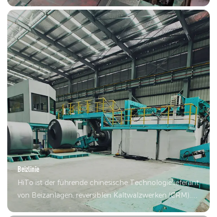
Anlagendesign, Fertigungsausrüstung, elektrische
Steuerung, Fehlerbehebung, Zusatzgeräte,
technischer Support einschließlich CRM-Umbau
Beizlinie
HiTo ist der führende chinesische Technologielieferant
von Beizanlagen, reversiblen Kaltwalzwerken (CRM),
Coil-Coating-Anlagen (CCL), kontinuierlichen