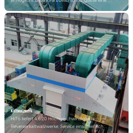
ermöglicht unsere Farbbeschichtungslinie eine
Hochgeschwindigkeits- und Chargenproduktion. Die
Produkte finden breite Anwendung in vielen
Bereichen, unter anderem im Bauwesen und in der
Haushaltsgerätebranche
Kaltwalzwerk
HiTo liefert 4,6,20 Hochgeschwindigkeits-
Reversierkaltwalzwerke, Service einschließlich