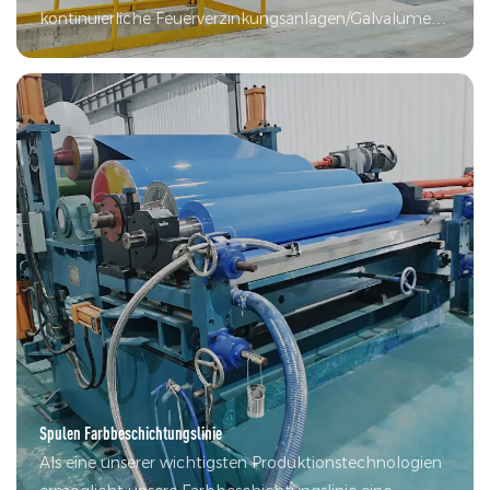
kontinuierliche Feuerverzinkungsanlagen/Galvalume-
Anlagen/ZAM-Produktionsanlagen. Darüber hinaus
entwickelt das Unternehmen
Dickblechverzinkungsanlagen, Zink-Aluminium-
Magnesium-Legierungsbeschichtungsanlagen und
intelligente Verzinkungsanlagen.
Spulen Farbbeschichtungslinie
Als eine unserer wichtigsten Produktionstechnologien