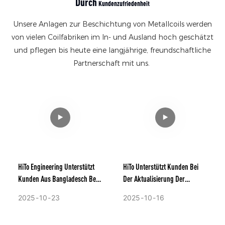
Durch
Kundenzufriedenheit
Unsere Anlagen zur Beschichtung von Metallcoils werden
von vielen Coilfabriken im In- und Ausland hoch geschätzt
und pflegen bis heute eine langjährige, freundschaftliche
Partnerschaft mit uns.
HiTo Engineering Unterstützt
HiTo Unterstützt Kunden Bei
Kunden Aus Bangladesch Bei
Der Aktualisierung Der
Der Modernisierung Der
Technologie Der
2025
10
23
2025
10
16
Technologie Ihrer
Farbbeschichtungslinie Für
Kontinuierlichen Galvalume-
Spulen.