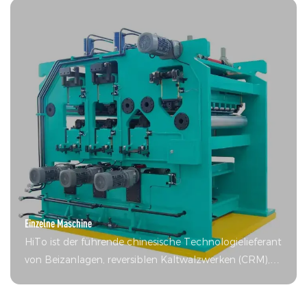
Feuerverzinkungsanlagen (CGL) und Einzelanlagen.
Einzelne Maschine
HiTo ist der führende chinesische Technologielieferant
von Beizanlagen, reversiblen Kaltwalzwerken (CRM),
Coil-Coating-Anlagen (CCL), kontinuierlichen
Feuerverzinkungsanlagen (CGL) und Einzelanlagen.