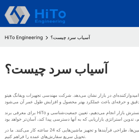
آسیاب سرد چیست؟
HiTo Engineering
آسیاب سرد چیست؟
دهد. شرکت مهندسی تجهیزات ویفانگ هیتو (Weifang HiTo Equipment Engineering Co., Ltd) با بسیاری از
برای معرفی برند HiTo به بازارهای جهانی، ما هرگز از تحقیقات بازار دست نمی‌کشیم. هر بار که یک بازار هدف جدید تعریف می‌کنیم، اولین کاری که در شروع تلاش برای گسترش بازار انجام می‌دهیم، تعیین جمعیت‌شناسی و
ما می‌توانیم زمان تحویل را از سایر تولیدکنندگان پیشی بگیریم: ایجاد تخمین‌ها، طراحی فرآیندها و تجهیز ماشین‌هایی که 24 ساعته کار می‌کنند. ما در HiTo Engineering دائماً در حال بهبود خروجی و کوتاه کردن زمان چرخه هستیم تا
تحویل سریع سفارش‌های عمده را فراهم کنیم.