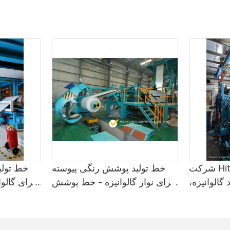
2. تعیین اندازه و ظرفیت آسیاب
یکی از اولین مواردی که هنگام انتخاب دستگاه نورد سرد باید در نظر
بگیرید، اندازه و ظرفیت دستگاه است. اندازه آسیاب به ضخامت و عرض
ورق‌های فلزی یا کویل‌هایی که باید پردازش کنید بستگی دارد. آسیاب‌های
بزرگتر قادر به جابجایی مواد ضخیم‌تر و حجم‌های بالاتر هستند و این آنها را
برای کاربردهای صنعتی سنگین ایده‌آل می‌کند. شرکت مهندسی HiTo
طیف وسیعی از آسیاب‌های نورد سرد را در اندازه‌ها و ظرفیت‌های مختلف
ارائه می‌دهد و به شما این امکان را می‌دهد که دستگاهی را انتخاب کنید
که به بهترین وجه با نیازهای تولیدی شما مطابقت داشته باشد.
3. ارزیابی قابلیت‌های جابجایی مواد
یکی دیگر از عوامل مهم که هنگام انتخاب یک کارخانه نورد سرد باید در
نظر گرفته شود، قابلیت‌های جابجایی مواد آن است. برخی از آسیاب‌ها
شرکت Hito Eng خط پوشش
خط تولید پوشش رنگی پیوسته
خط تولی
برای کار با انواع خاصی از فلزات مانند فولاد یا آلومینیوم طراحی شده‌اند،
گالوانیزه،
برای نوار گالوانیزه - خط پوشش
برای گالو
در حالی که برخی دیگر به اندازه کافی همه‌کاره هستند تا انواع مواد را
 خط پوشش
پلی وینیلیدین فلوراید و خط
وینیلید
پردازش کنند. کارخانه‌های نورد سرد شرکت HiTo Engineering مجهز به
وراید و خط
رنگ‌آمیزی رنگی
رنگی، تامین کنن
سیستم‌های پیشرفته جابجایی مواد هستند که می‌توانند طیف وسیعی از
آلیاژهای فلزی را به راحتی جابجا کنند. چه نیاز به فرآوری فولاد ضد زنگ،