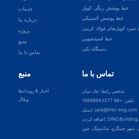
بمانید. بنابراین، برای تحقیق و ارزیابی دقیق گزینه‌های خود وقت بگذارید تا
خط پوشش رنگی کویل
خدمات
آسیاب نورد سرد مناسبی را پیدا کنید که نیازها و الزامات منحصر به فرد
شما را برآورده کند. صنعت شما لایق بهترین‌ها نیست.
خط پوشش لاستیکی
درباره ما
 سرد کویل‌های فولاد کربنی
پروژه
خط اسیدشویی
منبع
دستگاه تکی
تماس با ما
تماس با ما
منبع
اخبار & رویدادها
شخص رابط: جک سان
وبلاگ
تلفن: +86 15898943577
jack@hito-eng.com
ایمیل:
اضافه کردن: SINO.Building، ناحیه کوهستان
، شهر چینگژو، شاندونگ، چین