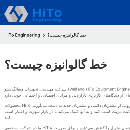
خط گالوانیزه چیست؟
HiTo Engineering
خط گالوانیزه چیست؟
شرکت مهندسی تجهیزات ویفانگ هیتو (Weifang HiTo Equipment Engineering Co., Ltd) با الهام از روندهای صنعتی و تفکر نوآورانه، خط تولید گالوانیزه را طراحی کرده است. با بهره‌گیری از فناوری نوآورانه و مواد برتر، این
محصولات HiTo در حال گسترش نفوذ خود در بازار جهانی هستند. این محصولات از رکورد فروش قابل توجهی در بسیاری از کشورها برخوردارند و اعتماد و حمایت روزافزونی از مشتریان دائمی و مشتریان جدید به دست می‌آورند.
ابت مزیت کسب کنند و به آنها کمک می‌کند تا در بازار شهرت و اعتبار کسب
کنند.
ما در شرکت مهندسی HiTo، ضمن ارائه طیف وسیعی از خدمات، خدمات خود را به‌روز نگه داشته‌ایم. ما خودمان را از نحوه کار رقبایمان متمایز می‌کنیم. ما با بهبود فرآیندهای خود، زمان تحویل را کاهش می‌دهیم و برای مدیریت