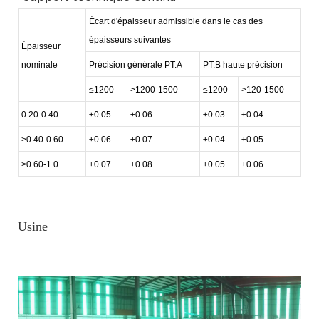
Écart d'épaisseur admissible dans le cas des
épaisseurs suivantes
Épaisseur
nominale
Précision générale PT.A
PT.B haute précision
≤1200
>1200-1500
≤1200
>120-1500
0.20-0.40
±0.05
±0.06
±0.03
±0.04
>0.40-0.60
±0.06
±0.07
±0.04
±0.05
>0.60-1.0
±0.07
±0.08
±0.05
±0.06
Usine