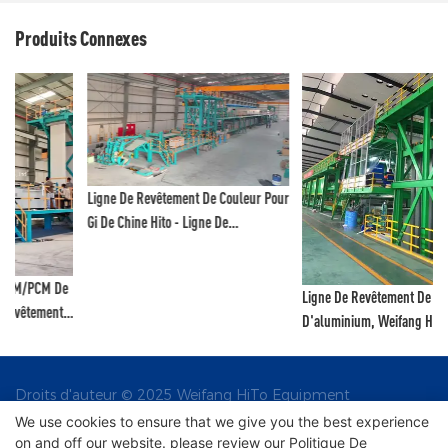
Produits Connexes
Ligne De Revêtement De Couleur Pour
Gi De Chine Hito - Ligne De
Revêtement Au Fluorure De
Polyvinylidène Et Ligne De Peinture
Couleur
Ligne De Revêtement De Bobines
D'aluminium, Weifang Hito - Ligne De
Revêtement Au Fluorure De
Polyvinylidène Et Ligne De Peinture
Couleur
Droits d'auteur © 2025 Weifang HiTo Equipment
Engineering Co., Ltd |
We use cookies to ensure that we give you the best experience
on and off our website. please review our
Politique De