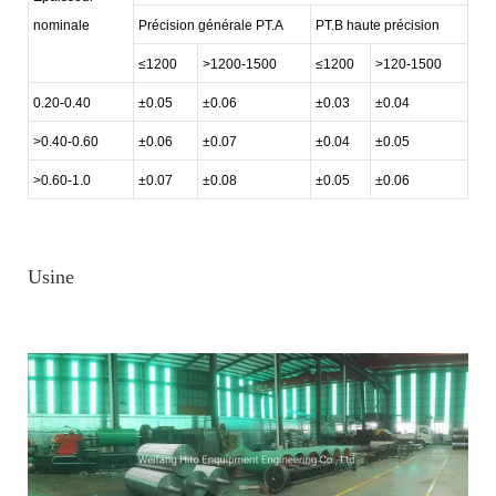
nominale
Précision générale PT.A
PT.B haute précision
≤1200
>1200-1500
≤1200
>120-1500
0.20-0.40
±0.05
±0.06
±0.03
±0.04
>0.40-0.60
±0.06
±0.07
±0.04
±0.05
>0.60-1.0
±0.07
±0.08
±0.05
±0.06
Usine