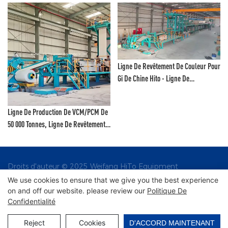
Ligne De Revêtement De Couleur Pour
Gi De Chine Hito - Ligne De
Revêtement Au Fluorure De
Polyvinylidène Et Ligne De Peinture
Couleur
Ligne De Revêtement De Bobines
D'aluminium, Weifang Hito - Ligne De
Revêtement Au Fluorure De
Polyvinylidène Et Ligne De Peinture
Couleur
Droits d'auteur © 2025 Weifang HiTo Equipment
Engineering Co., Ltd |
We use cookies to ensure that we give you the best experience
on and off our website. please review our
Politique De
Confidentialité
Plan du site
Reject
Cookies
D'ACCORD MAINTENANT