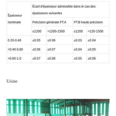
Écart d'épaisseur admissible dans le cas des
épaisseurs suivantes
Épaisseur
nominale
Précision générale PT.A
PT.B haute précision
≤1200
>1200-1500
≤1200
>120-1500
0.20-0.40
±0.05
±0.06
±0.03
±0.04
>0.40-0.60
±0.06
±0.07
±0.04
±0.05
>0.60-1.0
±0.07
±0.08
±0.05
±0.06
Usine