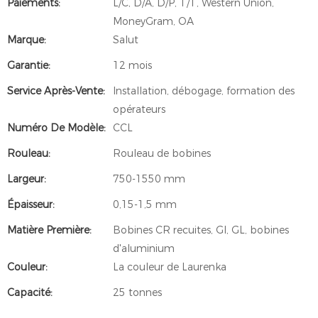
Paiements:
L/C, D/A, D/P, T/T, Western Union,
MoneyGram, OA
Marque:
Salut
Garantie:
12 mois
Service Après-Vente:
Installation, débogage, formation des
opérateurs
Numéro De Modèle:
CCL
Rouleau:
Rouleau de bobines
Largeur:
750-1550 mm
Épaisseur:
0,15-1,5 mm
Matière Première:
Bobines CR recuites, GI, GL, bobines
d'aluminium
Couleur:
La couleur de Laurenka
Capacité:
25 tonnes