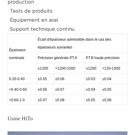
production
· Tests de produits
· Équipement en aval
· Support technique continu
Écart d'épaisseur admissible dans le cas des
épaisseurs suivantes
Épaisseur
nominale
Précision générale PT.A
PT.B haute précision
≤1200
>1200-1500
≤1200
>120-1500
0.20-0.40
±0.05
±0.06
±0.03
±0.04
>0.40-0.60
±0.06
±0.07
±0.04
±0.05
>0.60-1.0
±0.07
±0.08
±0.05
±0.06
Usine HiTo