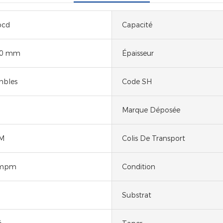
pcd
Capacité
50 mm
Épaisseur
mbles
Code SH
Marque Déposée
M
Colis De Transport
 mpm
Condition
Substrat