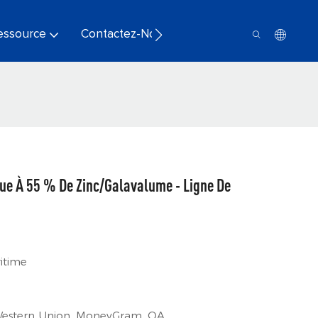
essource
Contactez-Nous
ue À 55 % De Zinc/Galavalume - Ligne De
ritime
, Western Union, MoneyGram, OA