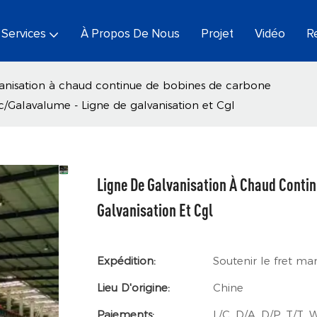
Services
À Propos De Nous
Projet
Vidéo
R
vanisation à chaud continue de bobines de carbone
c/Galavalume - Ligne de galvanisation et Cgl
Ligne De Galvanisation À Chaud Contin
Galvanisation Et Cgl
Expédition:
Soutenir le fret ma
Lieu D'origine:
Chine
Paiements:
L/C, D/A, D/P, T/T