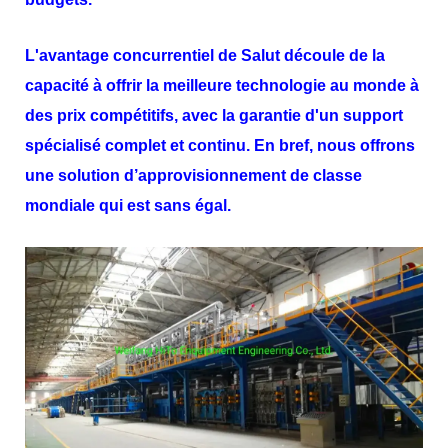
L'avantage concurrentiel de
Salut
découle de la
capacité à offrir la meilleure technologie au monde à
des prix compétitifs, avec la garantie d'un support
spécialisé complet et continu. En bref, nous offrons
une solution d’approvisionnement de classe
mondiale qui est sans égal.