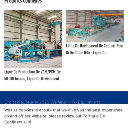
Produits Connexes
Ligne De Revêtement De Couleur Pour
Gi De Chine Hito - Ligne De
Revêtement Au Fluorure De
Polyvinylidène Et Ligne De Peinture
Ligne De Production De VCM/PCM De
Couleur
50 000 Tonnes, Ligne De Revêtement
Couleur, Ligne De Revêtement De
Peinture, Ligne D'impression Couleur
- Ligne De Production De VCM Et
Droits d'auteur © 2025 Weifang HiTo Equipment
Ligne De Production De PCM
Engineering Co., Ltd |
We use cookies to ensure that we give you the best experience
on and off our website. please review our
Politique De
Confidentialité