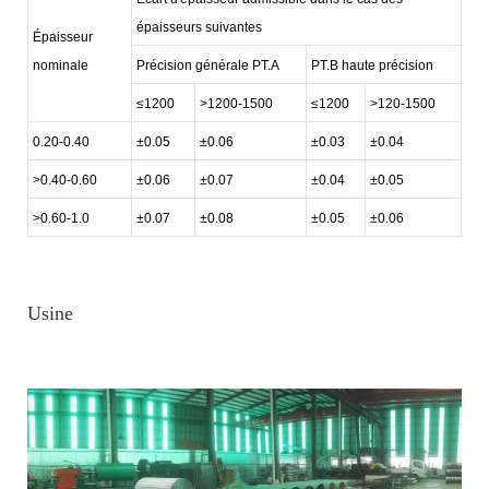
épaisseurs suivantes
Épaisseur
nominale
Précision générale PT.A
PT.B haute précision
≤1200
>1200-1500
≤1200
>120-1500
0.20-0.40
±0.05
±0.06
±0.03
±0.04
>0.40-0.60
±0.06
±0.07
±0.04
±0.05
>0.60-1.0
±0.07
±0.08
±0.05
±0.06
Usine