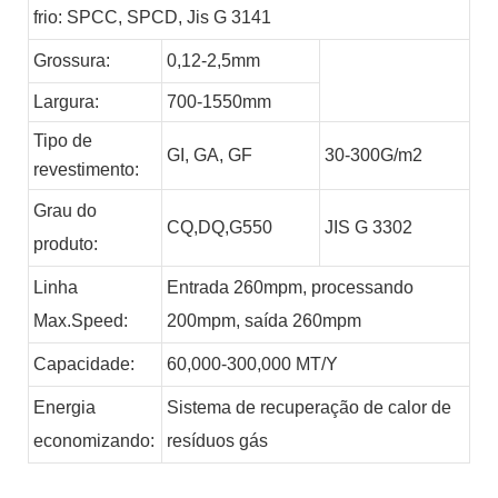
frio: SPCC, SPCD, Jis G 3141
Grossura:
0,12-2,5mm
Largura:
700-1550mm
Tipo de
GI,
GA,
GF
30-300G/m2
revestimento:
Grau do
CQ,DQ,G550
JIS G 3302
produto:
Linha
Entrada 260mpm, processando
Max.Speed:
200mpm, saída 260mpm
Capacidade:
60,000-300,000
MT/Y
Energia
Sistema de recuperação de calor de
economizando:
resíduos
gás